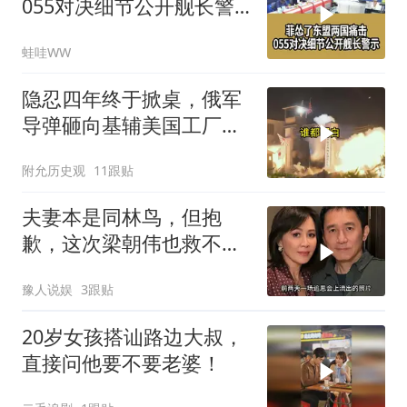
055对决细节公开舰长警
示｜帅化民.孙大千.谢寒
蛙哇WW
冰｜辣晚报20260805
隐忍四年终于掀桌，俄军
导弹砸向基辅美国工厂，
背后这步棋太狠了
附允历史观
11跟贴
夫妻本是同林鸟，但抱
歉，这次梁朝伟也救不了
“不得体”的刘嘉玲
豫人说娱
3跟贴
20岁女孩搭讪路边大叔，
直接问他要不要老婆！