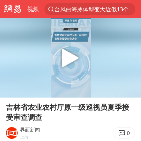
台风白海豚体型变大近似13个浙江面积
视频
夜幕落下 运动上场
泰交通部副部长回应中国人遭歧视手势
改名后的“青海拉面”店
段绚竞因公牺牲 年仅44岁
1岁宝宝碰坏纸巾盒 宝妈被索赔924元
女子开一天一夜空调后二氧化碳中毒
男子结婚8年3个女儿均非亲生
00:00
00:18
Play
Ent
“空调24小时开着更省电”不实
full
吉林省农业农村厅原一级巡视员夏季接
“不建议大家买深色蛋糕”
受审查调查
台风白海豚逼近 暴雨大暴雨来袭
界面新闻
0
上海
男子杀人后逃进深山21年活得像野人