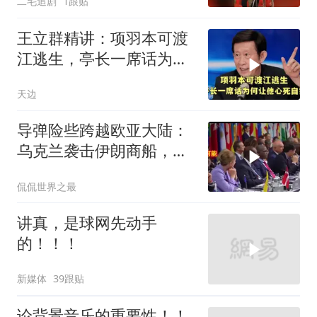
二毛追剧
1跟贴
王立群精讲：项羽本可渡
江逃生，亭长一席话为何
让他心死自刎
天边
导弹险些跨越欧亚大陆：
乌克兰袭击伊朗商船，差
点引爆两场战争的“连环
侃侃世界之最
雷”
讲真，是球网先动手
的！！！
新媒体
39跟贴
论背景音乐的重要性！！