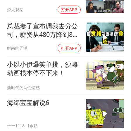
智库预测有事发生
烽火观察
打开APP
总裁妻子宣布调我去分公
司，薪资从480万降到8
万，我递交辞呈
时尚的弄潮
打开APP
小以小伊爆笑单挑，沙雕
动画根本停不下来！
新时代的两性情感
海绵宝宝解说6
十一1118
1跟贴