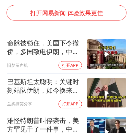
985博士后被曝在妻子孕期出轨后续
打开网易新闻 体验效果更佳
公司“上四休三”但要降薪1000元
OpenAI为免费用户升级GPT-5.6 Luna
命脉被锁住，美国下令撤
47岁妈妈突然产女 26岁女儿：很震惊
侨，多国致电伊朗，中国
97岁英国奶奶飞上天再破吉尼斯纪录
两大判断全部成真
旧梦留声机
打开APP
“中国蔬菜之乡”最高温达41.8℃
如何把百年大党建设得更加坚强有力？
巴基斯坦太聪明：关键时
刻站队伊朗，如今换来比
山还高的盟友
兰妮搞笑分享
打开APP
难怪特朗普叫停袭击，美
方罕见干了一件事，中方