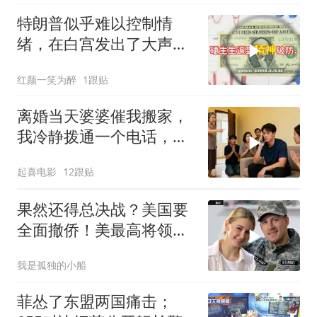
特朗普似乎难以控制情
绪，在白宫发出了大声咒
骂
红颜一笑为醉
1跟贴
离婚当天婆婆催我搬家，
我冷静拨通一个电话，全
家跪求我别走
起喜电影
12跟贴
果然还得总决战？美国要
全面撤侨！美最高将领：
决战伊朗随时能打
我是孤独的小船
菲怂了东盟两国痛击；