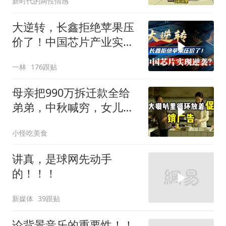
新时代的两性情感
大逆转，长鑫拒绝苹果压
价了！中国芯片产业实现
怎样的逆袭？
一林
176跟贴
母亲把990万拆迁款全给
弟弟，中秋喊穷，女儿笑
怼：你的钱又没给我
小怪吃美食
讲真，是球网先动手
的！！！
新媒体
39跟贴
论背景音乐的重要性！！