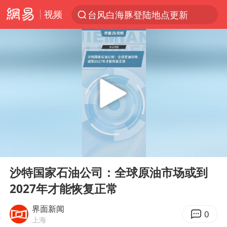
视频
台风白海豚登陆地点更新
以“新”破局 首发经济点亮城市消费活力
台风白海豚进入48小时警戒线
中方回应是否在太平洋海底开采稀土
台风白海豚影响中国已成定局
佛得角门将亮相智利俱乐部主场
看守所辅警收受10万获刑1年
00:00
00:40
陈熠叫医疗暂停被驳回 带伤遭逆转
Play
Ent
full
多地要求领导干部带头休假
沙特国家石油公司：全球原油市场或到
2027年才能恢复正常
U17国足1分钟轰2球
今年已有4位周星驰电影配角去世
界面新闻
0
上海