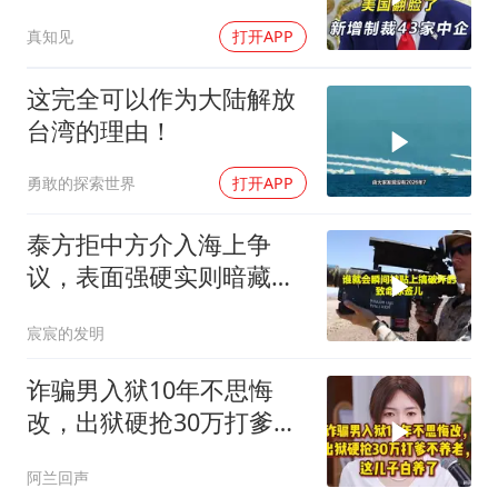
模，43家中企遭殃
真知见
打开APP
这完全可以作为大陆解放
台湾的理由！
勇敢的探索世界
打开APP
泰方拒中方介入海上争
议，表面强硬实则暗藏玄
机
宸宸的发明
诈骗男入狱10年不思悔
改，出狱硬抢30万打爹不
养老，这儿子白养了
阿兰回声