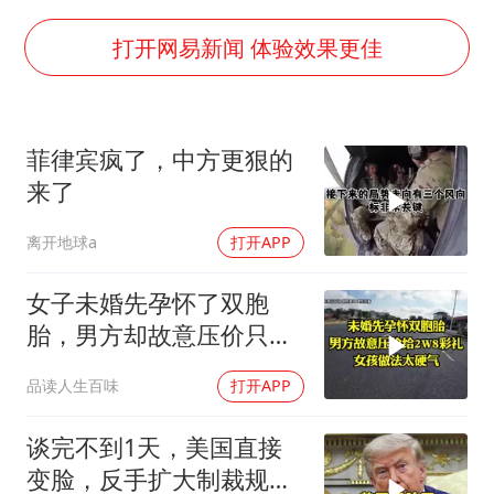
27岁女子成组织卖淫集团主犯被通缉
“China Cool”成海外热词
打开网易新闻 体验效果更佳
房主任回应争议
把党建设得更加坚强有力
菲律宾疯了，中方更狠的
宇树科技王兴兴身家有望超200亿元
来了
中国养老床位“三连降”
离开地球a
打开APP
哪吒汽车南宁工厂设备降价20%拍卖
奋进开新局 实干挑大梁
女子未婚先孕怀了双胞
胎，男方却故意压价只给
2万8彩礼
品读人生百味
打开APP
谈完不到1天，美国直接
变脸，反手扩大制裁规