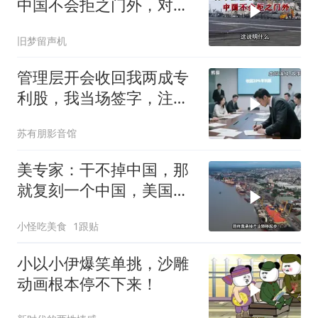
中国不会拒之门外，对日
本公事公办就够了
旧梦留声机
管理层开会收回我两成专
利股，我当场签字，注销
核心技术授权，全员慌了
苏有朋影音馆
美专家：干不掉中国，那
就复刻一个中国，美国看
上了这两个国家
小怪吃美食
1跟贴
小以小伊爆笑单挑，沙雕
动画根本停不下来！