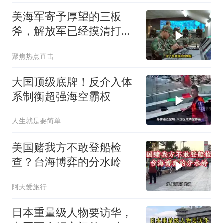
美海军寄予厚望的三板
斧，解放军已经摸清打
法，海空一体联手接下
聚焦热点直击
大国顶级底牌！反介入体
系制衡超强海空霸权
人生就是要简单
美国赌我方不敢登船检
查？台海博弈的分水岭
阿天爱旅行
日本重量级人物要访华，