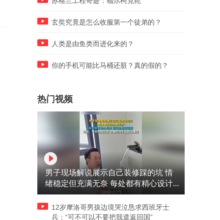
苏格兰工程奇迹：福尔柯克轮
计划
玄奘究竟是怎么收服第一个徒弟的？
人类是由鱼类而进化来的？
你的手机可能比马桶还脏？真的假的？
热门视频
男子现场解说展示自己装修踩的坑 情
绪稳定但充满无奈 每处都有精心设计
但每处都有瑕疵 网友：一开始我没笑
但看到洗手盆我没绷住
12岁摩洛哥男孩边境哭泣恳求西班牙士
兵：“可不可以不要把我遣返回国”