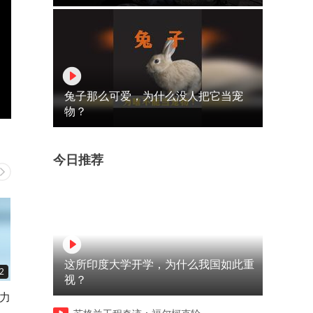
兔子那么可爱，为什么没人把它当宠
物？
今日推荐
这所印度大学开学，为什么我国如此重
2
00:41
00:34
视？
算力
高争民爆：不存在涉及矿山资
中科慧灵、蓝思科技、华夏
产注入和重大资产重组的具体
团合资成立中科慧思