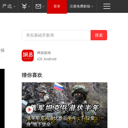
登录
注册免费邮箱
举报
网易新闻
iOS
Android
猜你喜欢
俄军坦克兵潜伏敌后半年，T-72变
身“地下堡垒”