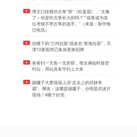
博主口技模仿古筝“弹”《枉凝眉》，“太像
了～你是吃古筝长大的吗？”“或将成为首
位考级不带古筝的选手。”（来源：新华每
日电讯）
你楼下的“兰州拉面”或改名“青海拉面”，天
津72家面馆已集体更换招牌
爸爸钓一天鱼一无所获，母女俩临时接管
钓位，用玩具鱼竿钓上大鱼
踢毽子大赛现场上演“足尖上的武林争
霸”。网友：这哪是踢毽子，分明是武侠片
现场！#睡个好觉