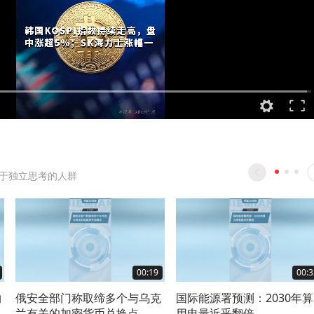
于独立思考的人群
00:19
00:3
约
俄安全部门称取缔多个与乌克
国际能源署预测：2030年
兰有关的加密货币兑换点
用电量近乎翻倍