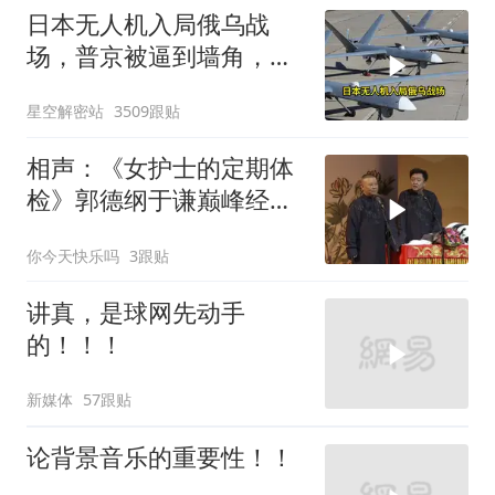
日本无人机入局俄乌战
场，普京被逼到墙角，这
场仗只剩下死战一条路
星空解密站
3509跟贴
相声：《女护士的定期体
检》郭德纲于谦巅峰经典
爆笑相声太搞笑
你今天快乐吗
3跟贴
讲真，是球网先动手
的！！！
新媒体
57跟贴
论背景音乐的重要性！！