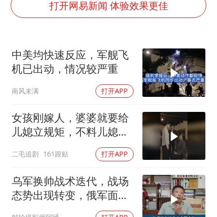
5万小车卖不动 微型代步车集体遇冷
打开网易新闻 体验效果更佳
4.2平卫生间补漏注胶花1.55万
周星驰妈妈现身香港首映礼
中美均快速反应，军舰飞
上海地铁4条线路全线停运
机已出动，情况较严重
湖北启动重大气象灾害三级应急响应
南风未满
打开APP
费大厨口号更改 不再宣传小炒肉大王
56岁刘奕君跟13岁女儿合跳
女孩刚嫁人，婆婆就要给
从科技创新看开局起步的时与势
儿媳立规矩，不料儿媳不
是好惹的！
二毛追剧
161跟贴
打开APP
乌军换帅战术迭代，战场
态势出现转变，俄军面临
严峻兵员压力