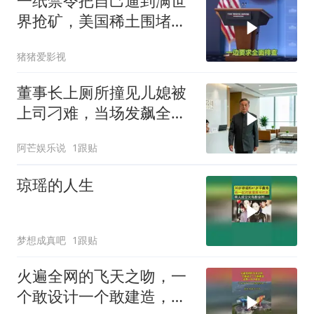
一纸禁令把自己逼到满世
界抢矿，美国稀土围堵成
了军工巨头的噩梦
猪猪爱影视
董事长上厕所撞见儿媳被
上司刁难，当场发飙全场
傻眼
阿芒娱乐说
1跟贴
琼瑶的人生
梦想成真吧
1跟贴
火遍全网的飞天之吻，一
个敢设计一个敢建造，还