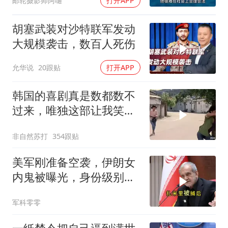
邮轮摄影师阿嗵
打开APP
胡塞武装对沙特联军发动
大规模袭击，数百人死伤
允华说
20跟贴
打开APP
韩国的喜剧真是数都数不
过来，唯独这部让我笑到
流眼泪，太搞笑了
非自然苏打
354跟贴
美军刚准备空袭，伊朗女
内鬼被曝光，身份级别很
意外
军科零零