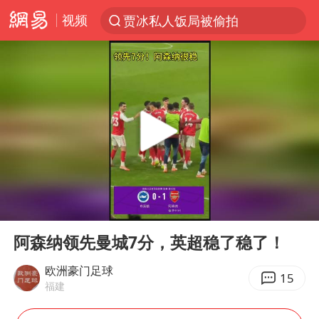
视频
贾冰私人饭局被偷拍
台风“白海豚”登陆 各地各部门全力应对
奥沙利文晋级斯诺克中国公开赛16强
路虎卫士110 HSE限时降价
我国发现稀散金属独立新矿物——乌斯河锗矿
上海鼓励居家办公
部分银行上调存款利率
00:00
00:36
小沈阳加盟《披荆斩棘》
Play
Ent
full
新疆生产建设兵团生态环境局原局长被查
阿森纳领先曼城7分，英超稳了稳了！
朱一龙的鼻子怎么了
欧洲豪门足球
15
福建
大疆错失宇树