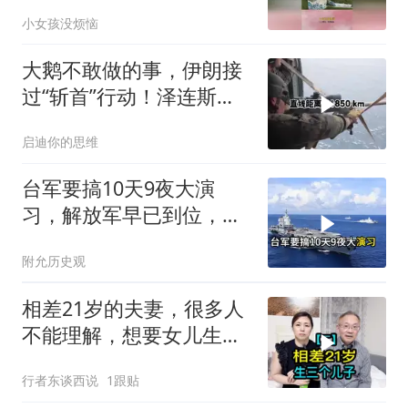
有一伙人敢坐！
小女孩没烦恼
大鹅不敢做的事，伊朗接
过“斩首”行动！泽连斯基
这次真悬了？
启迪你的思维
台军要搞10天9夜大演
习，解放军早已到位，美
国那套“保台”承诺早就变
附允历史观
味了
相差21岁的夫妻，很多人
不能理解，想要女儿生了
三个儿子
行者东谈西说
1跟贴