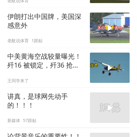
老酖说体育
伊朗打出中国牌，美国深
感意外
老酖说体育
1跟贴
中美黄海空战较量曝光！
歼16 被锁定，歼36 抢先
首飞，川普梦碎
王同学来了
讲真，是球网先动手
的！！！
新媒体
57跟贴
论背景音乐的重要性！！