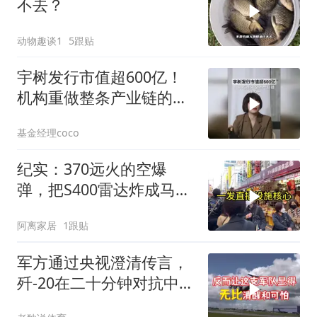
不去？
动物趣谈1
5跟贴
宇树发行市值超600亿！
机构重做整条产业链的尺
子
基金经理coco
纪实：370远火的空爆
弹，把S400雷达炸成马蜂
窝，靶标惨状让台军急眼
阿离家居
1跟贴
了
军方通过央视澄清传言，
歼-20在二十分钟对抗中被
全部摧毁