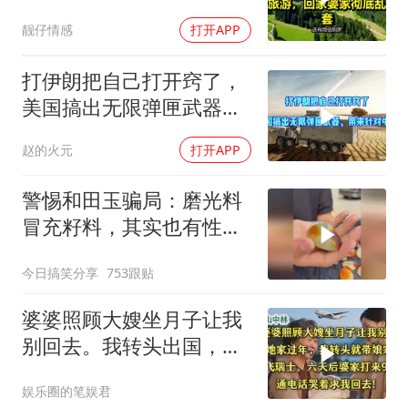
游，回家婆家彻底乱套
靓仔情感
打开APP
打伊朗把自己打开窍了，
美国搞出无限弹匣武器，
用来针对中国
赵的火元
打开APP
警惕和田玉骗局：磨光料
冒充籽料，其实也有性价
比
今日搞笑分享
753跟贴
婆婆照顾大嫂坐月子让我
别回去。我转头出国，婆
婆哭着求我回去
娱乐圈的笔娱君