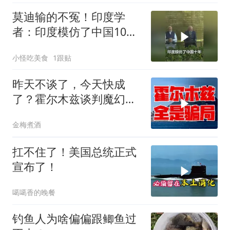
莫迪输的不冤！印度学
者：印度模仿了中国10
年，一直模仿一直失败
小怪吃美食
1跟贴
昨天不谈了，今天快成
了？霍尔木兹谈判魔幻反
转，全是骗局？
金梅煮酒
扛不住了！美国总统正式
宣布了！
噶噶香的晚餐
钓鱼人为啥偏偏跟鲫鱼过