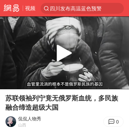
视频
四川发布高温蓝色预警
台风“白海豚”登陆 各地各部门全力应对
上海鼓励居家办公
上海青浦区启动防汛防台Ⅰ级响应
血指纹匹配成功，20年悬案告破！凶手被执行死刑
费大厨口号更改 不再宣传小炒肉大王
独闯南太行失联女子遗体已找到
00:00
02:59
成都多趟列车临时停运
Play
Ent
full
多地银行上调存款利率
苏联领袖列宁竟无俄罗斯血统，多民族
融合缔造超级大国
演员秦焰去世 曾出演《狂飙》
中央气象台继续发布暴雨橙警
侃侃人物秀
0
山西