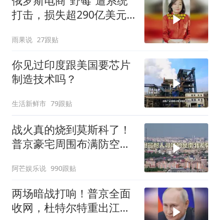
俄罗斯电商“野莓”遭系统
打击，损失超290亿美元#
野莓＃殃及池鱼
雨果说
27跟贴
你见过印度跟美国要芯片
制造技术吗？
生活新鲜市
79跟贴
战火真的烧到莫斯科了！
普京豪宅周围布满防空
塔，大战一触即发2
阿芒娱乐说
990跟贴
两场暗战打响！普京全面
收网，杜特尔特重出江