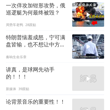
一次佯攻加钳形攻势，俄
巡逻艇为何最终被毁？
局势车老鸭
28跟贴
特朗普恼羞成怒，宁可满
盘皆输，也不想让中方供
应链做成一件大事
奏响生命乐章
讲真，是球网先动手
的！！！
新媒体
39跟贴
论背景音乐的重要性！！