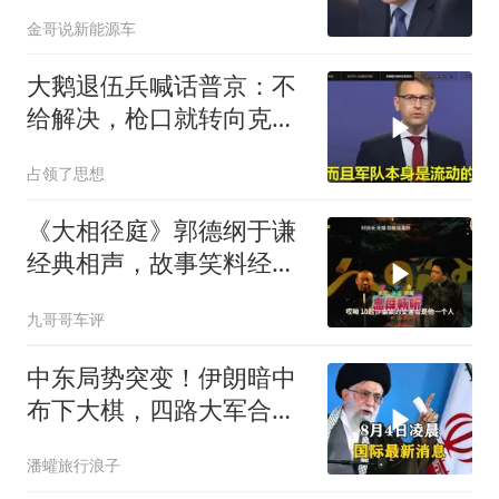
湖，美国这两处战略支
金哥说新能源车
点，哪个先崩？
大鹅退伍兵喊话普京：不
给解决，枪口就转向克里
姆林宫！
占领了思想
《大相径庭》郭德纲于谦
经典相声，故事笑料经典
不断！
九哥哥车评
中东局势突变！伊朗暗中
布下大棋，四路大军合
围，特朗普面临死局
潘蠸旅行浪子