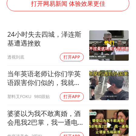
蜜雪冰城员工抽烟收银 门店现已停业
打开网易新闻 体验效果更佳
陕西柞水遭遇暴雨五千余户群众转移
汕头市政府被约谈
24小时失去四城，泽连斯
董路致歉：泰国10岁黑人父母是伪造的
基遭遇挫败
13岁少年白天写作业晚上夜市炒粉
透视到底
打开APP
总书记关心百姓身边这些民生大事
当年英语老师让你们学英
语跟害你们似的，我就是
吃了没有文化的亏
塑料叉FOKU
980跟贴
打开APP
婆婆以为我不敢离婚，酒
会甩我2巴掌，我一通电
话让婆家当场懵了