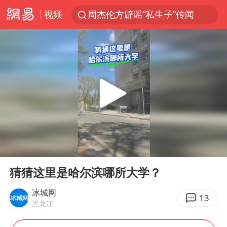
视频
周杰伦方辟谣“私生子”传闻
山东财大教授刘海明逝世 终年38岁
官方通报传销头目出狱办书院
逃犯看演唱会 刚出地铁就被逮住
台风白海豚可能在浙江登陆
因凡蒂诺首次公开道歉
《Monica》填词人黎彼得去世
00:00
00:17
人贩子“梅姨”真实姓名曝光
Play
Ent
full
谷歌首席科学家Jeff Dean离职创业
猜猜这里是哈尔滨哪所大学？
“银行午休1.5小时”留个窗口行不行
冰城网
13
黑龙江
41岁女子为鼓励女儿考上985研究生