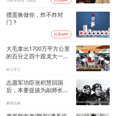
华庭讲美食
2跟贴
打开APP
掼蛋换做你，炸不炸对
门？
打开APP
大毛拿出1700万平方公里
的百分之四十跟龙大一起
开发[震惊][震惊]
粘土手工
志愿军功臣张积慧回国
后，本要提拔为副师长，
为何刘亚楼会反对？
象棋远修