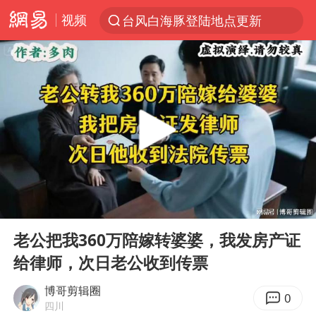
视频
台风白海豚登陆地点更新
以“新”破局 首发经济点亮城市消费活力
台风白海豚进入48小时警戒线
佛得角门将亮相智利俱乐部主场
中方回应是否在太平洋海底开采稀土
看守所辅警收受10万获刑1年
宇树科技发行价格150.80元/股
00:00
31:18
宇树科技王兴兴身家有望超200亿元
Play
Ent
full
五粮液渠道价一箱上涨近百元
老公把我360万陪嫁转婆婆，我发房产证
给律师，次日老公收到传票
CIA被曝已秘密设立古巴工作组
贵州轮胎子公司获美国退税8136万
博哥剪辑圈
0
四川