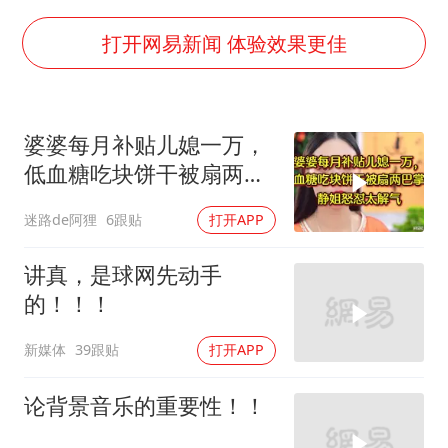
U17国足1分钟轰2球
法国下周开始禁止未经同意的电话营销
打开网易新闻 体验效果更佳
泰国一女公务员妆容引争议 本人回应
24小时不关空调 电费会更低吗
婆婆每月补贴儿媳一万，
村民谈“梅姨”：叫的其实是“媒姨”
低血糖吃块饼干被扇两巴
中国养老床位“三连降”
掌，静姐怒怼解气
迷路de阿狸
6跟贴
打开APP
哪吒汽车南宁工厂设备降价20%拍卖
奋进开新局 实干挑大梁
讲真，是球网先动手
的！！！
新媒体
39跟贴
打开APP
论背景音乐的重要性！！