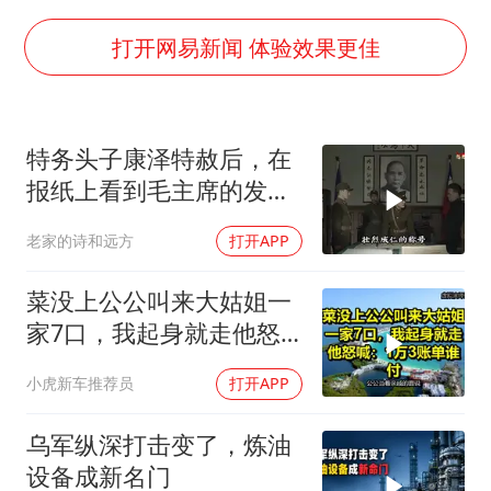
泰国一女公务员妆容引争议 本人回应
中国养老床位“三连降”
打开网易新闻 体验效果更佳
法国下周开始禁止未经同意的电话营销
多地要求领导干部带头休假
特务头子康泽特赦后，在
女子利用漏洞0元薅走3000多件家电
报纸上看到毛主席的发
贵州轮胎子公司获美国退税8136万
言，激动得不省人事
老家的诗和远方
打开APP
东方甄选被判赔偿江小白30万元
奋进开新局 实干挑大梁
菜没上公公叫来大姑姐一
家7口，我起身就走他怒
喊：1万3账单谁付
小虎新车推荐员
打开APP
乌军纵深打击变了，炼油
设备成新名门