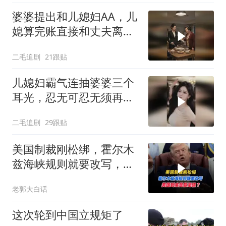
婆婆提出和儿媳妇AA，儿
媳算完账直接和丈夫离
婚！
二毛追剧
21跟贴
儿媳妇霸气连抽婆婆三个
耳光，忍无可忍无须再
忍，太解气了！
二毛追剧
29跟贴
美国制裁刚松绑，霍尔木
兹海峡规则就要改写，美
国到底是赢是输？
老郭大白话
这次轮到中国立规矩了