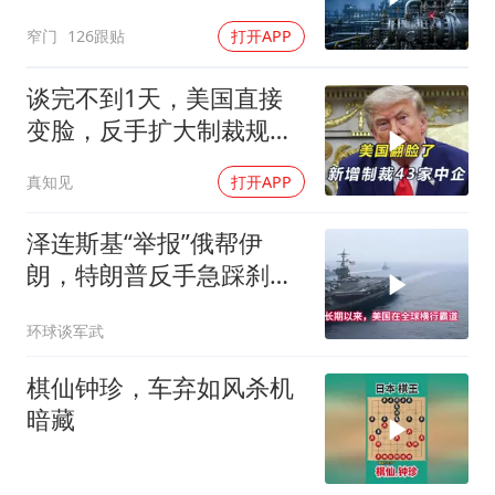
窄门
126跟贴
打开APP
谈完不到1天，美国直接
变脸，反手扩大制裁规
模，43家中企遭殃
真知见
打开APP
泽连斯基“举报”俄帮伊
朗，特朗普反手急踩刹
车，美国霸权底气尽失
环球谈军武
棋仙钟珍，车弃如风杀机
暗藏