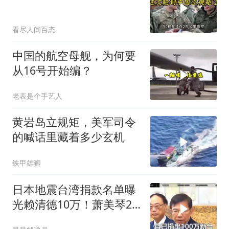
看尽人间百态
中国的航空母舰，为何要
从16号开始编？
老表是个手艺人
黄岩岛立规矩，美军司令
的喊话里藏着多少玄机
铁甲雄狮
日本地震台湾捐款名单曝
光赖清德10万！萧美琴20
万，郑丽文100万