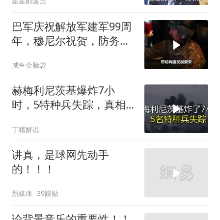
星星邮递员
巴军庆祝解放军建军99周
年，穆尼尔祝贺，防务合
作再升级
咸鱼金脑袋
赫梅利尼茨基爆炸7小
时，5特种兵失踪，真相
远超想象
丁睋解说
讲真，是球网先动手
的！！！
新媒体
39跟贴
论背景音乐的重要性！！