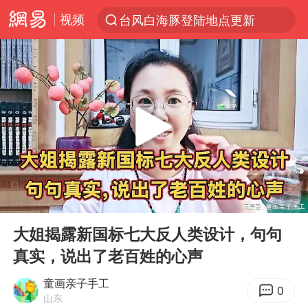
视频
台风白海豚登陆地点更新
以“新”破局 首发经济点亮城市消费活力
台风白海豚进入48小时警戒线
佛得角门将亮相智利俱乐部主场
中方回应是否在太平洋海底开采稀土
宇树科技发行价格150.80元/股
看守所辅警收受10万获刑1年
00:00
04:10
宇树科技王兴兴身家有望超200亿元
Play
Ent
full
五粮液渠道价一箱上涨近百元
大姐揭露新国标七大反人类设计，句句
真实，说出了老百姓的心声
CIA被曝已秘密设立古巴工作组
U17国足1分钟轰2球
童画亲子手工
0
山东