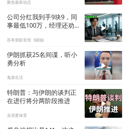
聚焦最新动态
公司分红我到手9块9，同
事最低100万，经理还劝
我续签，我笑了：不签了
苏有朋影音馆
8跟贴
伊朗抓获25名间谍，听小
勇分析
鬼菜生活
特朗普：与伊朗的谈判正
在进行将分两阶段推进
吴霶爱体育