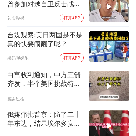
曾参加对越自卫反击战讲
述猫耳洞里的
勿念影视
打开APP
台媒观察:美日两国是不是
真的快要闹翻了呢？
果妈聊娱乐
打开APP
白宫收到通知，中方五箭
齐发，半个美国挑战特朗
普，中期选举难了
感谢过往
俄媒痛批普京：防了二十
年东边，结果埃尔多安把
后院抄了