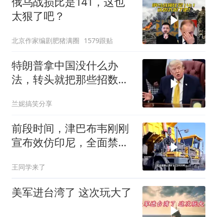
俄乌战损比是141，这也
太狠了吧？
北京作家编剧肥猪满圈
1579跟贴
特朗普拿中国没什么办
法，转头就把那些招数，
全往莫迪身上招呼了
兰妮搞笑分享
前段时间，津巴布韦刚刚
宣布效仿印尼，全面禁止
原矿出口
王同学来了
美军进台湾了 这次玩大了