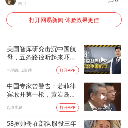
0
四川
日本连续发生两次地震
打开网易新闻 体验效果更佳
以军士兵把枪口对准中国记者
方桃子代言广告视频已下架
白海豚在海上打了个结
美国智库研究击沉中国航
构建更高水平的全民健身公共服务体系
母，五条路径听起来吓
人，实则凑数的多
包明说
2跟贴
打开APP
中国专家曾警告：若菲律
宾敢开第一枪，黄岩岛填
岛就是其灭顶之灾
起喜电影
打开APP
58岁帅哥在部队服役三年