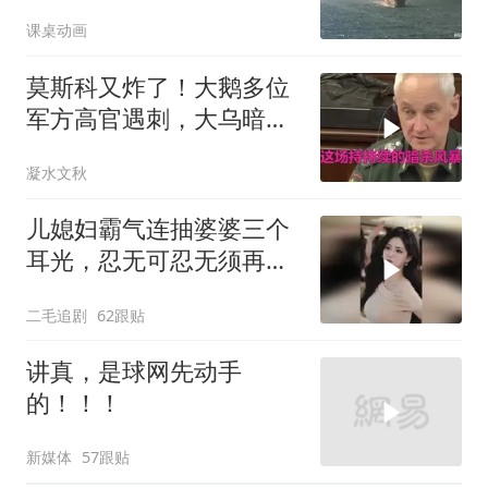
课桌动画
莫斯科又炸了！大鹅多位
军方高官遇刺，大乌暗杀
方向已曝光？
凝水文秋
儿媳妇霸气连抽婆婆三个
耳光，忍无可忍无须再
忍，太解气了！
二毛追剧
62跟贴
讲真，是球网先动手
的！！！
新媒体
57跟贴