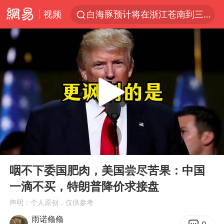
白海豚预计将在浙江苍南到三门一带登陆
视频
四川宜宾5.5级地震后余震为何不断
2026年7月份居民消费价格同比上涨0.5%
伯克希尔净买入约200亿美元股票
“伊斯兰版北约”出现
武契奇会见泽连斯基有何意图
上海中心城区暴雨预警由橙变红
台铃电动车仅骑一年就断电趴窝
00:00
06:31
Play
Ent
白海豚5次眼壁置换
full
咽不下委国肥肉，美国尝尽苦果：中国
浙江海域将现5到8米巨浪到狂浪
一滴不买，特朗普降价求接盘
曝美下令调查弹药库存信息遭泄露事件
声明：个人原创，仅供参考
雨诺翛翛
上海大部迎大暴雨