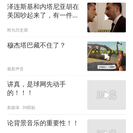
泽连斯基和内塔尼亚胡在
美国吵起来了，有一件事
让他俩都很愤怒
附允历史观
穆杰塔巴藏不住了？
最新声音
讲真，是球网先动手
的！！！
新媒体
39跟贴
论背景音乐的重要性！！