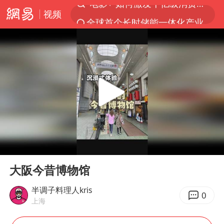
视频
全球首个长时储能一体化产业园量产
台风白海豚已进入24小时警戒线
中国女篮70-67险胜尼日利亚女篮
上海：台风白海豚或将带来龙卷风
四川宜宾市高县4.9级地震致1人死亡
名创优品回应女子吐槽内裤质量差
出口禁令驱动有色板块大涨
00:00
01:04
中巨芯：上半年归母净利润1405.77万元
Play
Ent
full
秋天的第一杯奶茶到底有多火
大阪今昔博物馆
38岁演员求职万岁山NPC成功
半调子料理人kris
0
上海
国乒男单横滨冠军赛全军覆没