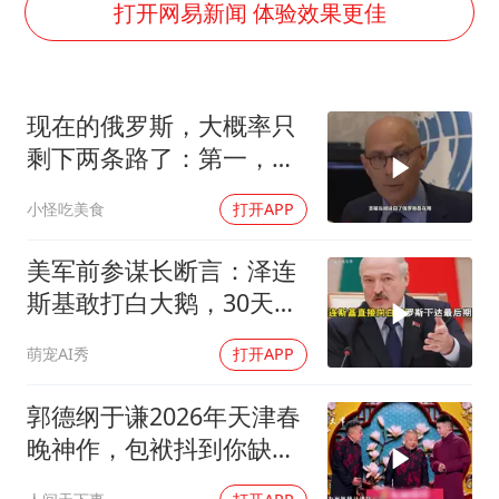
U17国足三连胜晋级明日之星半决赛
打开网易新闻 体验效果更佳
美股存储板块集体大跌
胡彦斌获《歌手2026》歌王
现在的俄罗斯，大概率只
东航：国内客票提前14天免费退改
剩下两条路了：第一，把
胜宏科技：股票交易异常波动
吞进去的地盘全部吐出来
小怪吃美食
打开APP
夯实基础开新局
美军前参谋长断言：泽连
斯基敢打白大鹅，30天内
大乌必投降
萌宠AI秀
打开APP
郭德纲于谦2026年天津春
晚神作，包袱抖到你缺氧
笑到肚子疼！