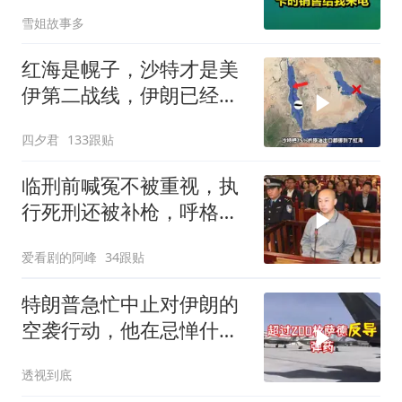
销售给我来电！
雪姐故事多
红海是幌子，沙特才是美
伊第二战线，伊朗已经输
了？
四夕君
133跟贴
临刑前喊冤不被重视，执
行死刑还被补枪，呼格吉
勒图被捕后的62天
爱看剧的阿峰
34跟贴
特朗普急忙中止对伊朗的
空袭行动，他在忌惮什
么，谁出手拦阻
透视到底