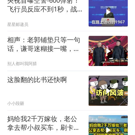
央视首曝空警-600弹射！
飞行员反应不到1秒，战
友牺牲无人退缩！
星星邮递员
相声：老郭铺垫只等一句
话，谦哥迷糊接一嘴，包
袱瞬间完成升华
别人都叫我阿腈
这脸翻的比书还快啊
小小段砸
妈给我2千万嫁妆，老公
拿去帮小叔买车，刷卡时