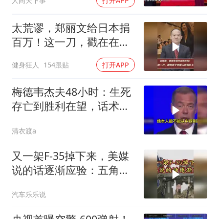
人间天下事
打开APP
太荒谬，郑丽文给日本捐
百万！这一刀，戳在在了
中国人的伤口上
健身狂人
154跟贴
打开APP
梅德韦杰夫48小时：生死
存亡到胜利在望，话术变
现实不变
清衣渡a
又一架F-35掉下来，美媒
说的话逐渐应验：五角大
楼要亏大了
汽车乐乐说