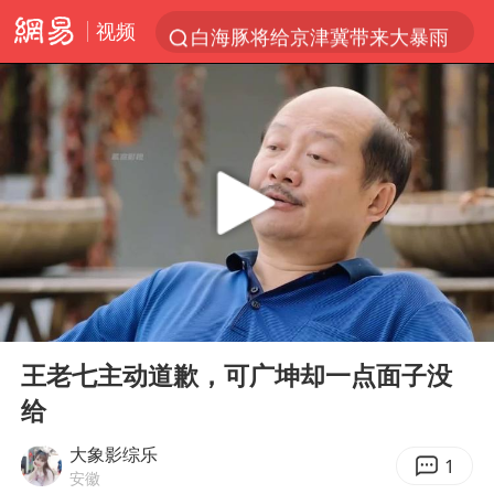
视频
白海豚将给京津冀带来大暴雨
刘嘉玲晒与周星驰合照
《披荆斩棘2026》阵容官宣
上海有出现龙卷潜势
国足U17与阿森纳决赛取消 并列冠军
香港高温刷新历史纪录
女子发现前夫婚内与第三者育子
00:00
02:37
王艺迪无缘横滨赛决赛
Play
Ent
full
2025年小学教师减少13.19万
王老七主动道歉，可广坤却一点面子没
给
王艺迪2-4不敌张本美和止步4强
以军士兵把枪口对准中国记者
大象影综乐
1
安徽