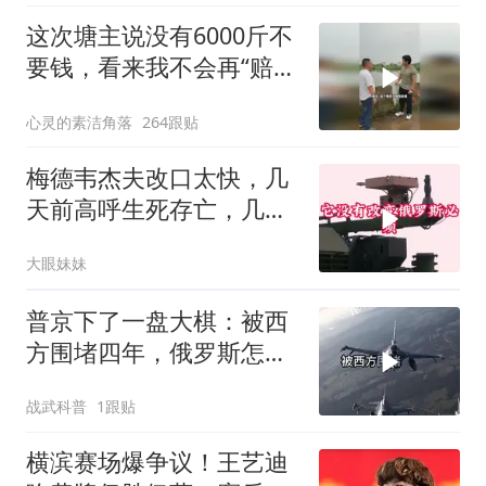
这次塘主说没有6000斤不
要钱，看来我不会再“赔
光”了呀
心灵的素洁角落
264跟贴
梅德韦杰夫改口太快，几
天前高呼生死存亡，几天
后又换了一个说法
大眼妹妹
普京下了一盘大棋：被西
方围堵四年，俄罗斯怎么
反倒打出了国运翻盘？
战武科普
1跟贴
横滨赛场爆争议！王艺迪