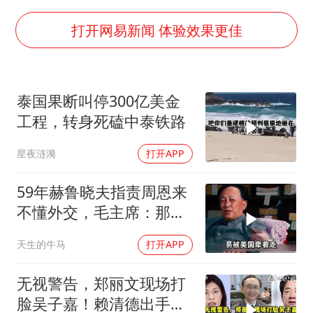
上门女婿出轨女邻居多年被判重婚罪
韩军前线部队连曝丑闻
打开网易新闻 体验效果更佳
《龙餐馆》 冲奖
笔试第一被劝弃考涉事副校长被撤职
泰国果断叫停300亿美金
构建更高水平的全民健身公共服务体系
工程，转身死磕中泰铁路
奋力开创中国式现代化建设新局面
星夜涟漪
打开APP
59年赫鲁晓夫指责周恩来
不懂外交，毛主席：那我
也送你一顶帽子
天生的牛马
打开APP
无视警告，郑丽文现场打
脸吴子嘉！赖清德出手，