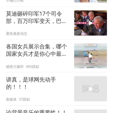
牛锅巴小钒
莫迪砸碎印军17个司令
部，百万印军变天，巴铁
同一时间动手了
聚焦最新动态
各国女兵展示合集，哪个
国家女兵才是你心中最飒
的？
秘密大爆炸
905跟贴
讲真，是球网先动手
的！！！
新媒体
57跟贴
论背景音乐的重要性！！