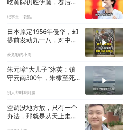
吃黄牌仍胜伊藤，赛后一
幕令全场肃然起敬
纪事堂
1跟贴
日本原定1956年侵华，却
提前发动九一八，对中国
是福是祸？
爱竞彩的小周
朱元璋“大儿子”沐英：镇
守云南300年，朱棣至死
都想斩草除根
别人都叫我阿腈
空调没地方放，只有一个
办法，那就是从天上走，
老师傅一招拿下