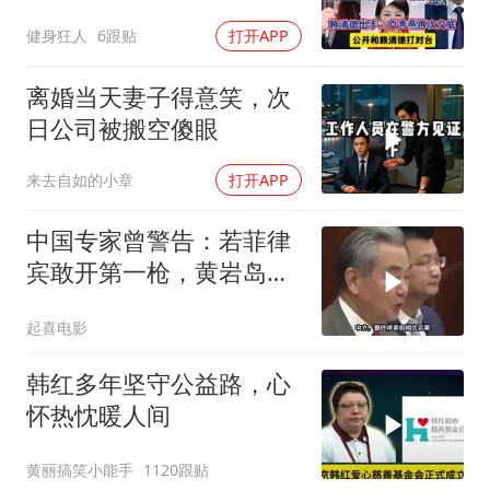
卢秀燕再次交底
健身狂人
6跟贴
打开APP
离婚当天妻子得意笑，次
日公司被搬空傻眼
来去自如的小章
打开APP
中国专家曾警告：若菲律
宾敢开第一枪，黄岩岛填
岛就是其灭顶之灾
起喜电影
韩红多年坚守公益路，心
怀热忱暖人间
黄丽搞笑小能手
1120跟贴