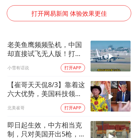
百花奖开幕式
38岁演员求职万岁山NPC成功
打开网易新闻 体验效果更佳
老中医：立秋后养心是关键
国防部：中国军队坚决反制任何闹海挑衅图谋
老美鱼鹰频频坠机，中国
我国外贸延续良好增长态势
却直接试飞无人版！打着
东航：国内客票提前14天免费退改
民用旗号暗藏军备底牌
小雪有话说
打开APP
欧阳娜娜窦靖童好搭
夯实基础开新局
【崔哥天天侃8/3】靠着这
六大优势，美国科技领军
全世界
北美崔哥
打开APP
即日起生效，中方相当克
制，只对美国开出5枪，