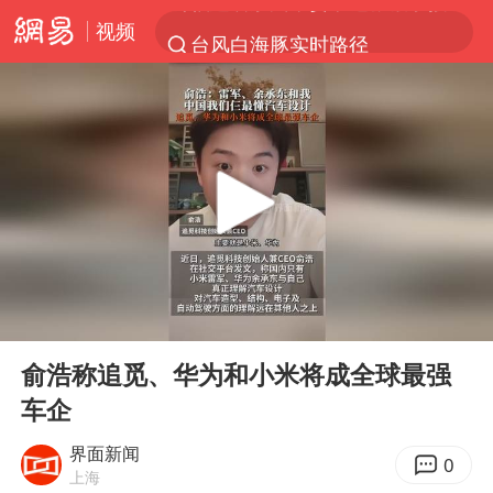
视频
台风白海豚实时路径
“电影+”如何激发千亿级消费新活力？
秘鲁和墨西哥宣布恢复外交关系
沙特土耳其巴基斯坦签署共同防务协议
中医教你一招提升气血
全球首个长时储能一体化产业园量产
四川宜宾市高县4.9级地震致1人死亡
00:00
00:15
胜宏科技：股票交易异常波动
Play
Ent
full
中巨芯：上半年归母净利润1405.77万元
俞浩称追觅、华为和小米将成全球最强
车企
美股存储板块集体大跌
U17国足点球大战淘汰河床晋级决赛
界面新闻
0
上海