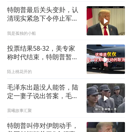
特朗普最后关头变卦，认
清现实紧急下令停止军事
行动
我是孤独的小船
投票结果58-32，美专家
称时代结束，特朗普暂不
攻伊朗
陌上桃花开的
毛泽东出题没人能答，陆
定一妻子说出答案，毛主
席听后高兴异常
晨曦故事汇聚
特朗普叫停对伊朗动手，