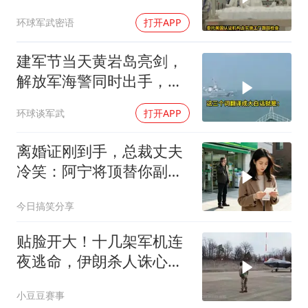
商务部二号令颁布
环球军武密语
打开APP
建军节当天黄岩岛亮剑，
解放军海警同时出手，菲
律宾的挑衅该收场了
环球谈军武
打开APP
离婚证刚到手，总裁丈夫
冷笑：阿宁将顶替你副总
之位，我应好
今日搞笑分享
贴脸开大！十几架军机连
夜逃命，伊朗杀人诛心，
老底被当地人掀翻
小豆豆赛事