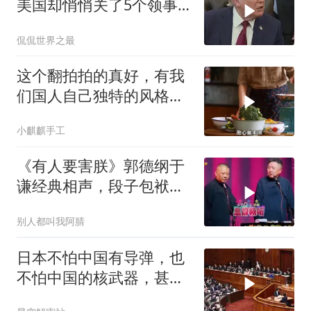
美国却悄悄关了5个领事
馆，这才是真问题
侃侃世界之最
这个翻拍拍的真好，有我
们国人自己独特的风格魅
力
小麒麒手工
《有人要害朕》郭德纲于
谦经典相声，段子包袱满
满！
别人都叫我阿腈
日本不怕中国有导弹，也
不怕中国的核武器，甚至
不怕中国的稀土制裁