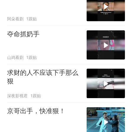
阿朵看剧
1跟贴
夺命抓奶手
山鸡看剧
1跟贴
求财的人不应该下手那么
狠
深夜影视君
1跟贴
京哥出手，快准狠！