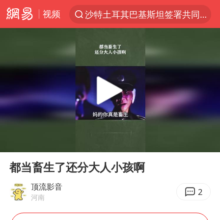
视频
沙特土耳其巴基斯坦签署共同防务协议
“电影+”如何激发千亿级消费新活力？
全球首个长时储能一体化产业园量产
台风白海豚已进入24小时警戒线
中国女篮70-67险胜尼日利亚女篮
名创优品回应女子吐槽内裤质量差
四川宜宾市高县4.9级地震致1人死亡
00:00
00:36
台风白海豚或吞并鲸鱼 登陆地点更新
Play
Ent
full
胜宏科技：股票交易异常波动
都当畜生了还分大人小孩啊
出口禁令驱动有色板块大涨
顶流影音
2
河南
秋天的第一杯奶茶到底有多火