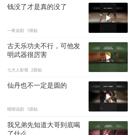
钱没了才是真的没了
一夜追剧
1跟贴
古天乐功夫不行，可他发
明武器很厉害
七大人影视
2跟贴
仙丹也不一定是圆的
睛睛说剧
1跟贴
我兄弟先知道大哥到底喝
了什么