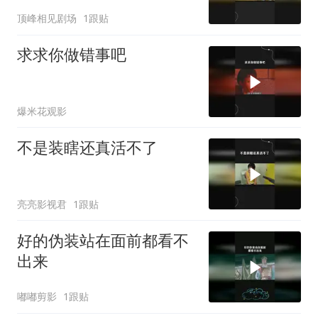
顶峰相见剧场
1跟贴
求求你做错事吧
爆米花观影
不是装瞎还真活不了
亮亮影视君
1跟贴
好的伪装站在面前都看不
出来
嘟嘟剪影
1跟贴