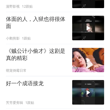
漫野影视
12跟贴
体面的人，入狱也得很体
面
小鹅剪影
1跟贴
《贼公计小偷才》这剧是
真的精彩
萌宠倒霉日常
好一个成语接龙
芳芳爱剪辑
1跟贴