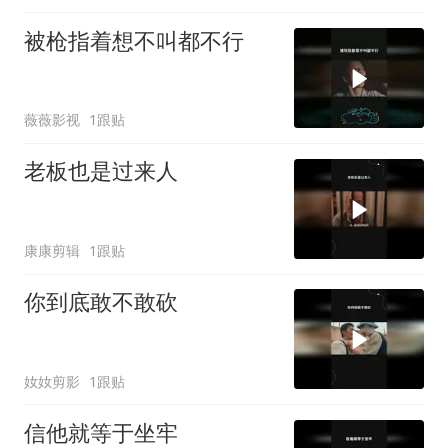
被枪指着想不叫都不行
薇薇影视
1跟贴
老板也是过来人
康康剪辑
1跟贴
你到底敢不敢砍
奻奻剪影
1跟贴
信他就等于坐牢