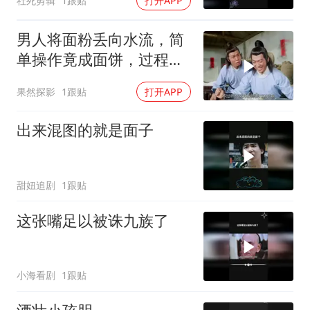
社死剪辑
1跟贴
打开APP
男人将面粉丢向水流，简
单操作竟成面饼，过程神
奇超乎想象
果然探影
1跟贴
打开APP
出来混图的就是面子
甜妞追剧
1跟贴
这张嘴足以被诛九族了
小海看剧
1跟贴