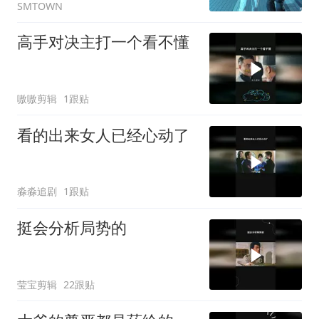
SMTOWN
高手对决主打一个看不懂
嗷嗷剪辑
1跟贴
看的出来女人已经心动了
淼淼追剧
1跟贴
挺会分析局势的
莹宝剪辑
22跟贴