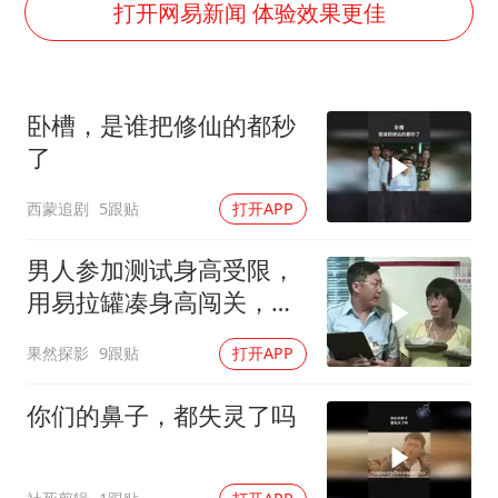
U17国足点球大战淘汰河床晋级决赛
打开网易新闻 体验效果更佳
国防部：中国军队坚决反制任何闹海挑衅图谋
国乒男单横滨冠军赛全军覆没
卧槽，是谁把修仙的都秒
38岁演员求职万岁山NPC成功
了
“新疆阿勒泰八月能滑雪”不实
西蒙追剧
5跟贴
打开APP
日本试射“战斧”导弹，国防部回应
胡彦斌韩磊 谁帮谁
男人参加测试身高受限，
夯实基础开新局
用易拉罐凑身高闯关，这
操作实在妙啊
果然探影
9跟贴
打开APP
你们的鼻子，都失灵了吗