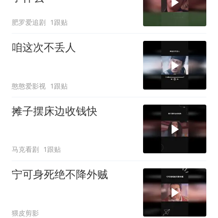
肥罗爱追剧
1跟贴
咱这次不丢人
憨憨爱影视
1跟贴
摊子摆床边收钱快
马克看剧
1跟贴
宁可身死绝不降外贼
猥皮剪影