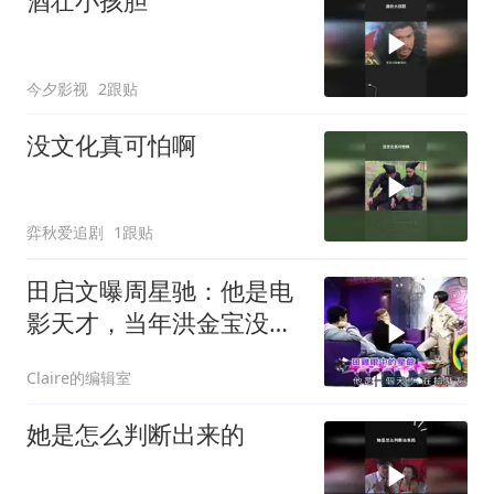
酒壮小孩胆
今夕影视
2跟贴
没文化真可怕啊
弈秋爱追剧
1跟贴
田启文曝周星驰：他是电
影天才，当年洪金宝没跟
星爷吵架！
Claire的编辑室
她是怎么判断出来的