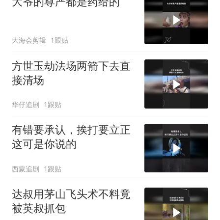
大爷的尊严都是药给的
大海会剪辑
1跟贴
方世玉劫法场两箭下去直
接清场
华仔追剧
1跟贴
有错要承认，挨打要立正
这可是你说的
西蒙追剧
1跟贴
达叔用茅山飞头术不料竟
被英叔抓包