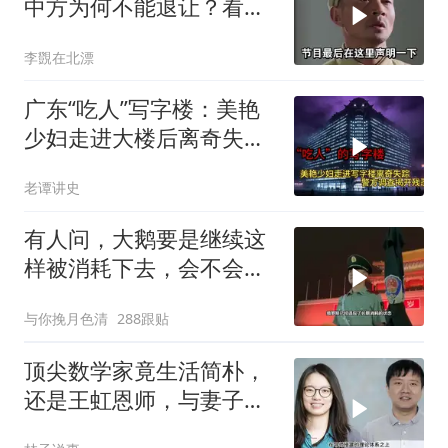
中方为何不能退让？看完
让国人自豪
李覴在北漂
广东“吃人”写字楼：美艳
少妇走进大楼后离奇失
踪，警方调查揭开残忍真
老谭讲史
相
有人问，大鹅要是继续这
样被消耗下去，会不会灭
亡？
与你挽月色清
288跟贴
顶尖数学家竟生活简朴，
还是王虹恩师，与妻子合
照慈眉善目