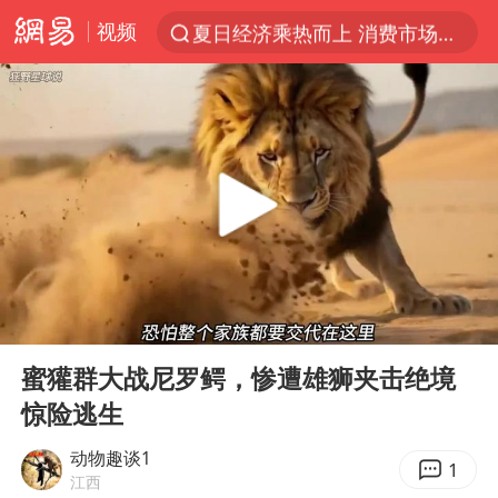
视频
夏日经济乘热而上 消费市场向新而行
白海豚对华东华北影响会大于巴威
于东来回应胖东来近25年老店年底关闭
以拒绝“和平委员会”的加沙和平计划
浙江省甬江发生2026年第1号洪水
全球最大级别运输船通过长江大桥
白海豚北上或致京津冀暴雨
00:00
03:28
上海全力守护市民“菜篮子”
Play
Ent
full
上门女婿出轨女邻居多年被判重婚罪
蜜獾群大战尼罗鳄，惨遭雄狮夹击绝境
惊险逃生
香港刷新1884年以来最高气温纪录
美将每月供乌爱国者拦截导弹
动物趣谈1
1
江西