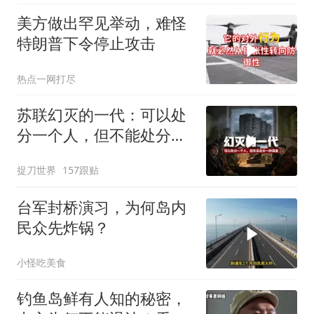
美方做出罕见举动，难怪
特朗普下令停止攻击
热点一网打尽
苏联幻灭的一代：可以处
分一个人，但不能处分一
种渴望
捉刀世界
157跟贴
台军封桥演习，为何岛内
民众先炸锅？
小怪吃美食
钓鱼岛鲜有人知的秘密，