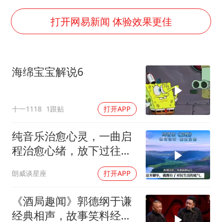
国足U17与阿森纳决赛取消 并列冠军
暑期研学游升温 在旅途中增长知识
打开网易新闻 体验效果更佳
猫咪过火把节被抹成黑猫
宝妈给四胞胎取名平安喜乐
海绵宝宝解说6
构建更高水平的全民健身公共服务体系
暴雨预报为何有时感觉不准
十一1118
1跟贴
打开APP
总书记点赞的非遗苗绣焕发新生机
纯音乐治愈心灵，一曲启
程治愈心绪，放下过往包
袱，带着期许出发
朗威谈星座
打开APP
《酒局趣闻》郭德纲于谦
经典相声，故事笑料经典