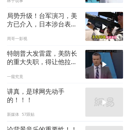
林子说事
局势升级！台军演习，美
方已介入，日本涉台表述
突变，大陆已收到通知
周哥一影视
特朗普大发雷霆，美防长
的重大失职，得让他拉下
脸去求内塔尼亚胡
一窥究竟
讲真，是球网先动手
的！！！
新媒体
57跟贴
论背景音乐的重要性！！