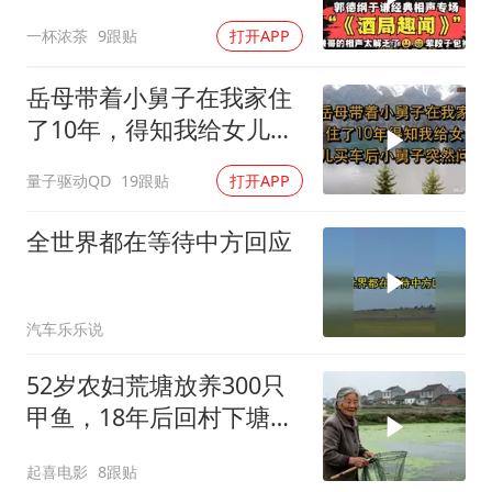
不断！
一杯浓茶
9跟贴
打开APP
岳母带着小舅子在我家住
了10年，得知我给女儿买
车后，小舅子突
量子驱动QD
19跟贴
打开APP
全世界都在等待中方回应
汽车乐乐说
52岁农妇荒塘放养300只
甲鱼，18年后回村下塘瞬
间傻眼
起喜电影
8跟贴