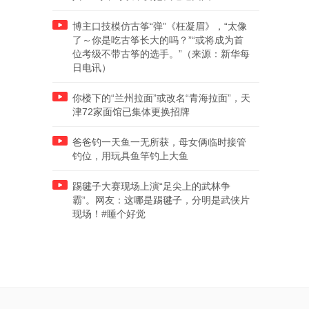
博主口技模仿古筝“弹”《枉凝眉》，“太像
了～你是吃古筝长大的吗？”“或将成为首
位考级不带古筝的选手。”（来源：新华每
日电讯）
你楼下的“兰州拉面”或改名“青海拉面”，天
津72家面馆已集体更换招牌
爸爸钓一天鱼一无所获，母女俩临时接管
钓位，用玩具鱼竿钓上大鱼
踢毽子大赛现场上演“足尖上的武林争
霸”。网友：这哪是踢毽子，分明是武侠片
现场！#睡个好觉