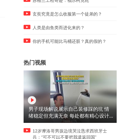
苏格兰工程奇迹：福尔柯克轮
玄奘究竟是怎么收服第一个徒弟的？
人类是由鱼类而进化来的？
你的手机可能比马桶还脏？真的假的？
热门视频
男子现场解说展示自己装修踩的坑 情
绪稳定但充满无奈 每处都有精心设计
但每处都有瑕疵 网友：一开始我没笑
但看到洗手盆我没绷住
12岁摩洛哥男孩边境哭泣恳求西班牙士
兵：“可不可以不要把我遣返回国”