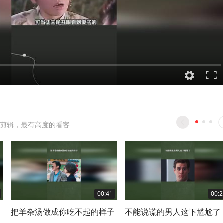
剪辑，最有高度的看客
00:41
00:2
哨
把羊杂汤做成你吃不起的样子
不能说谎的男人这下尴尬了