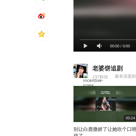
00:00
/
0:00
老婆饼追剧
最有深度的
237粉丝
00:24
别让白鹿撒娇了让她吹个口
得了