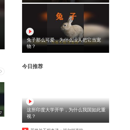
兔子那么可爱，为什么没人把它当宠
物？
今日推荐
这所印度大学开学，为什么我国如此重
7
00:33
00:28
视？
谁疼谁知道
谁说没头发就不可以洗头