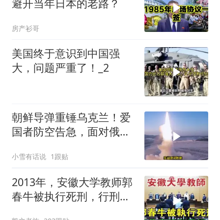
避开当年日本的老路？
房产衫哥
美国终于意识到中国强
大，问题严重了！_2
朝鲜导弹重锤乌克兰！爱
国者防空告急，面对俄朝
联手，泽连斯基到底有多
小雪有话说
1跟贴
绝望？
2013年，安徽大学教师郭
春牛被执行死刑，行刑前
痛哭与母亲告