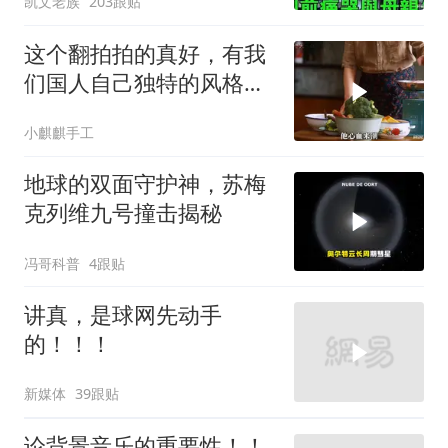
凯文老族
203跟贴
这个翻拍拍的真好，有我
们国人自己独特的风格魅
力
小麒麒手工
地球的双面守护神，苏梅
克列维九号撞击揭秘
冯哥科普
4跟贴
讲真，是球网先动手
的！！！
新媒体
39跟贴
论背景音乐的重要性！！