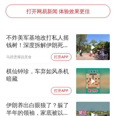
泰国一女公务员妆容引争议 本人回应
80后女柜员逆袭成4200亿银行副行长
打开网易新闻 体验效果更佳
27岁女子成组织卖淫集团主犯被通缉
吉林一“温度计大楼”读数爆表
不炸美军基地改打私人摇
女子利用漏洞0元薅走3000多件家电
钱树！深度拆解伊朗死掐
24小时不关空调 电费会更低吗
特朗普七寸的生死局，这
马蹄烫嘴说美食
打开APP
招到底有多绝？
东方甄选被判赔偿江小白30万元
奋进开新局 实干挑大梁
棋仙钟珍，车弃如风杀机
暗藏
打开APP
伊朗养出白眼狼了？躲了
半年的领袖，家底被以色