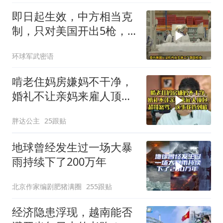
即日起生效，中方相当克
制，只对美国开出5枪，
商务部二号令颁布
环球军武密语
啃老住妈房嫌妈不干净，
婚礼不让亲妈来雇人顶
包，超哥怒骂
胖达公主
25跟贴
地球曾经发生过一场大暴
雨持续下了200万年
北京作家编剧肥猪满圈
255跟贴
经济隐患浮现，越南能否