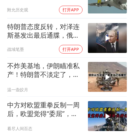
列摸得一干二净
附允历史观
打开APP
特朗普态度反转，对泽连
斯基发出最后通牒，俄乌
终于走向尾声？
战域笔墨
打开APP
不炸美基地，伊朗瞄准私
产！特朗普不淡定了，被
死死捏住七寸
温一壶皎月
中方对欧盟重拳反制一周
后，欧盟觉得“委屈”，欧
外长将访华谈判
看尽人间百态