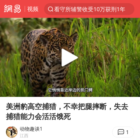
视频
看守所辅警收受10万获刑1年
以“新”破局 首发经济点亮城市消费活力
台风白海豚进入48小时警戒线
中方回应是否在太平洋海底开采稀土
台风白海豚影响中国已成定局
佛得角门将亮相智利俱乐部主场
U17国足1分钟轰2球
00:00
03:12
五粮液渠道价一箱上涨近百元
Play
Ent
full
宇树科技发行价格150.80元/股
美洲豹高空捕猎，不幸把腿摔断，失去
捕猎能力会活活饿死
法国将禁止“未经同意的电话营销”
宇树科技王兴兴身家有望超200亿元
动物趣谈1
1
江西