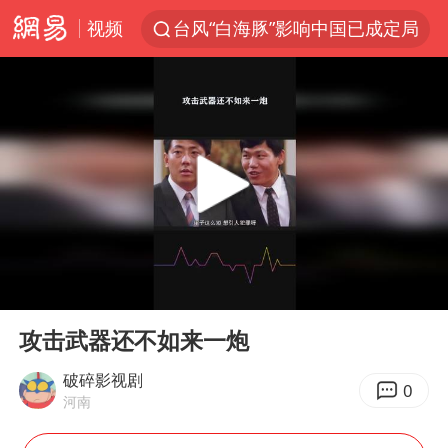
视频
台风“白海豚”影响中国已成定局
台风“鲸鱼”停编
李在明批驻韩美军拖延归还用地说明啥
陕西柞水县突发泥石流致1死2失联
郑国霖回应去景区上班被保安拦下
曝侯明昊违反交规被约谈
律师称“梅姨”若满75岁或不适用死刑
00:00
00:36
“梅姨”准确年龄仍未知
Play
Ent
full
南昌一规划馆现“阴间座椅”字样
攻击武器还不如来一炮
韩国每3辆新上牌电车就有1辆来自中国
破碎影视剧
0
河南
41岁女子为鼓励女儿考上985研究生