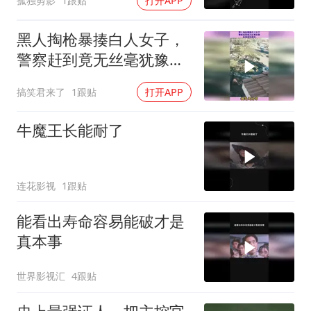
孤独剪影
1跟贴
打开APP
黑人掏枪暴揍白人女子，
警察赶到竟无丝毫犹豫，
直接清空弹夹！
搞笑君来了
1跟贴
打开APP
牛魔王长能耐了
连花影视
1跟贴
能看出寿命容易能破才是
真本事
世界影视汇
4跟贴