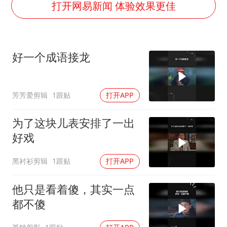
杨某某拒服兵役 不得录用为公务员
打开网易新闻 体验效果更佳
小区物业费要上涨 谁说了算
“事业单位招聘不是人情买卖”
好一个成语接龙
女子利用漏洞0元买了3千台电器
中国经济展现强大韧性和活力
芳芳爱剪辑
1跟贴
打开APP
为了这块儿表安排了一出
好戏
黑衬衫剪辑
1跟贴
打开APP
他只是看着傻，其实一点
都不傻