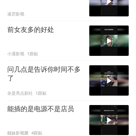
凌厉影视
前女友多的好处
小溪影视
1跟贴
问几点是告诉你时间不多
了
全是亮点剧社
1跟贴
能插的是电源不是店员
靓妹影视菌
4跟贴