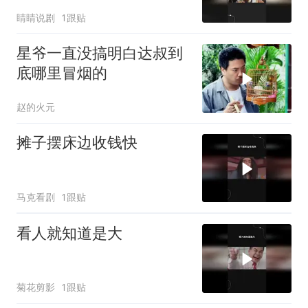
睛睛说剧
1跟贴
星爷一直没搞明白达叔到
底哪里冒烟的
赵的火元
摊子摆床边收钱快
马克看剧
1跟贴
看人就知道是大
菊花剪影
1跟贴