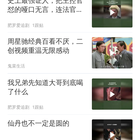
史上最强证人，把主控官
怼的哑口无言，连法官都
惊呆了
肥罗爱追剧
1跟贴
周星驰经典百看不厌，二
创视频重温无限感动
鬼菜生活
我兄弟先知道大哥到底喝
了什么
肥罗爱追剧
1跟贴
仙丹也不一定是圆的