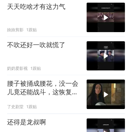
天天吃啥才有这力气
奻奻剪影
1跟贴
不吹还好一吹就慌了
奶奶爱影视
1跟贴
腰子被捅成腰花，没一会
儿竟还能战斗，这恢复力
太惊人
了史剧堂
1跟贴
还得是龙叔啊