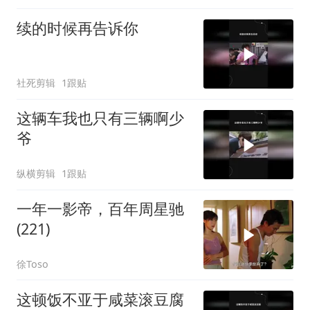
续的时候再告诉你
社死剪辑
1跟贴
这辆车我也只有三辆啊少
爷
纵横剪辑
1跟贴
一年一影帝，百年周星驰
(221)
徐Toso
这顿饭不亚于咸菜滚豆腐