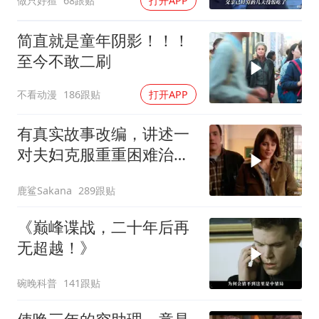
做只好猹
68跟贴
打开APP
简直就是童年阴影！！！
至今不敢二刷
不看动漫
186跟贴
打开APP
有真实故事改编，讲述一
对夫妇克服重重困难治疗
自闭症孩子的故事
鹿鲨Sakana
289跟贴
《巅峰谍战，二十年后再
无超越！》
碗晚科普
141跟贴