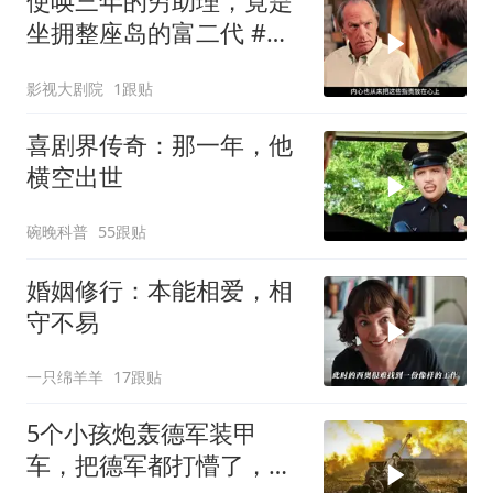
使唤三年的穷助理，竟是
坐拥整座岛的富二代 #电
影解说
影视大剧院
1跟贴
喜剧界传奇：那一年，他
横空出世
碗晚科普
55跟贴
婚姻修行：本能相爱，相
守不易
一只绵羊羊
17跟贴
5个小孩炮轰德军装甲
车，把德军都打懵了，战