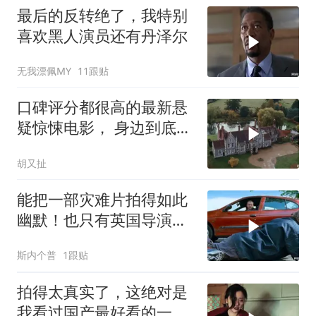
最后的反转绝了，我特别
喜欢黑人演员还有丹泽尔
无我漂佩MY
11跟贴
口碑评分都很高的最新悬
疑惊悚电影， 身边到底可
以相信谁 (2)
胡又扯
能把一部灾难片拍得如此
幽默！也只有英国导演才
能做到吧！
斯内个普
1跟贴
拍得太真实了，这绝对是
我看过国产最好看的一部