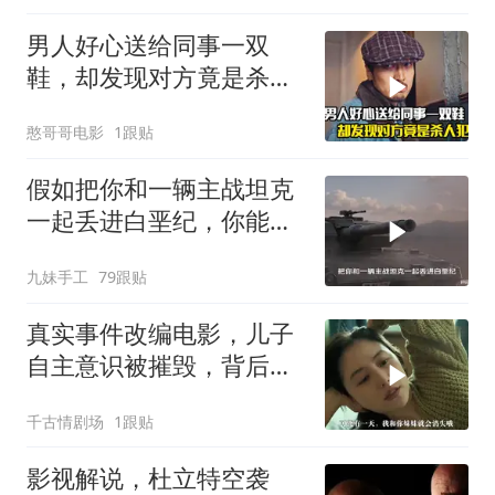
男人好心送给同事一双
鞋，却发现对方竟是杀人
犯，悬疑犯罪片
憨哥哥电影
1跟贴
假如把你和一辆主战坦克
一起丢进白垩纪，你能统
治这个时代吗？
九妹手工
79跟贴
真实事件改编电影，儿子
自主意识被摧毁，背后故
事引反思
千古情剧场
1跟贴
影视解说，杜立特空袭