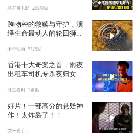
争片
憨哥哥电影
258跟贴
跨物种的救赎与守护，演
绎生命最动人的轮回狮子
与大象的温情救护
不乖动物
31跟贴
香港十大奇案之首，雨夜
出租车司机专杀夜归女
胖鱼看剧
1跟贴
好片！一部高分的悬疑神
作！太炸裂了！！
艾米爱手工