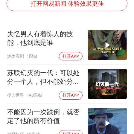
香港宏福苑火灾或由烟头引起
打开网易新闻 体验效果更佳
酒店回应车内过夜被收150元
几元成本的AI广告导致千万市值蒸发
失忆男人有着惊人的技
36岁男演员成景区NPC后人气爆棚
能，他到底是谁
浙江台州《告全体市民书》
沐木看剧
1跟贴
打开APP
梁家辉百花奖演讲落泪
人民的健康、体质、幸福一脉相承
苏联幻灭的一代：可以处
分一个人，但不能处分一
种渴望
捉刀世界
148跟贴
打开APP
不能因为一次跌倒，就否
定了他的所有价值