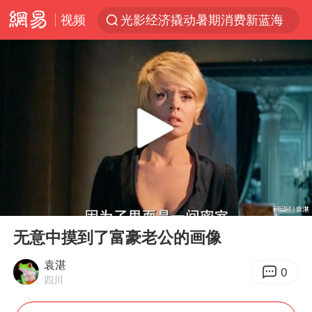
视频
光影经济撬动暑期消费新蓝海
浙江上海等地有大雨或暴雨
马克·艾伦退出斯诺克中国公开赛
西湖突现狂风暴雨 游客瞬间被浇透
金饰克价一夜涨回1300元
新疆景区自驾服务费改为按车收费
“不怕六爷挂得多 就怕六爷挂一颗”
00:00
04:26
多家A股公司收到美国关税退款
Play
Ent
full
直击东北超：哈尔滨vs通辽
无意中摸到了富豪老公的画像
白海豚将正面袭击贯穿浙江
袁湛
0
四川
视频丨中国东方电气集团原党组副书记、董事宋致远被查