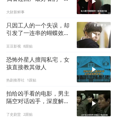
电影，看了五遍！
大財新鲜事
只因工人的一个失误，却
引发了一连串的蝴蝶效
应！惊悚片《凶兆》
豆豆影视
8跟贴
恐怖外星人擅闯私宅，女
孩直接教其做人
热剧推荐社
1跟贴
拍给凶手看的电影，男主
隔空对话凶手，深度解读
背后玄机
了史剧堂
2跟贴