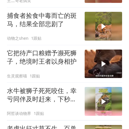
王二哥老搞笑
捕食者捡食中毒而亡的斑
马，结果全部悲剧了
动物之shen
1跟贴
它把待产口粮赠予濒死狮
子，绝境时王者以身相护
生灵观察喵
1跟贴
水牛被狮子死死咬住，幸
亏同伴及时赶来，下秒雄
狮直接被顶下河
阿哲谈动物界
1跟贴
老虎出征寸草不生，百兽