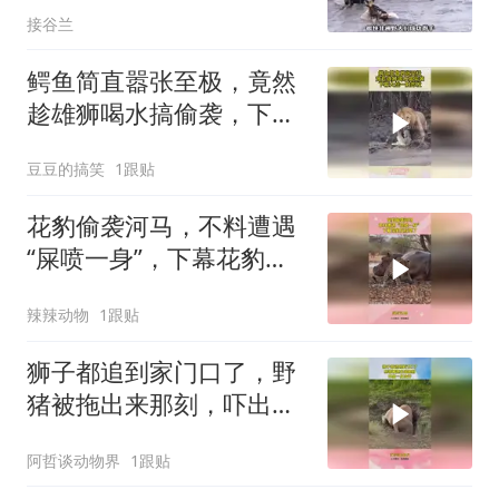
接谷兰
鳄鱼简直嚣张至极，竟然
趁雄狮喝水搞偷袭，下幕
大战一触即发
豆豆的搞笑
1跟贴
花豹偷袭河马，不料遭遇
“屎喷一身”，下幕花豹反
应亮了
辣辣动物
1跟贴
狮子都追到家门口了，野
猪被拖出来那刻，吓出一
身冷汗！
阿哲谈动物界
1跟贴