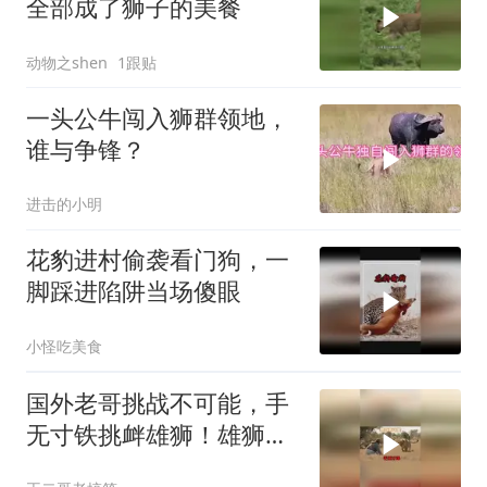
全部成了狮子的美餐
动物之shen
1跟贴
一头公牛闯入狮群领地，
谁与争锋？
进击的小明
花豹进村偷袭看门狗，一
脚踩进陷阱当场傻眼
小怪吃美食
国外老哥挑战不可能，手
无寸铁挑衅雄狮！雄狮居
然被他打败了！