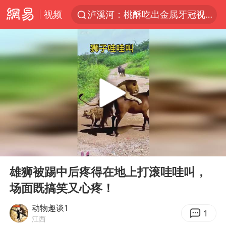
视频
泸溪河：桃酥吃出金属牙冠视频不实
27岁女子组织卖淫集团被悬赏通缉
立秋的仪式感
泰国校园枪击案死亡人数升至7人
改名后的“青海拉面”店
台军“汉光秀”开场闹剧多
公司“上四休三”但要降薪1000元
00:00
00:08
泰高官回应中国人在泰遭歧视：全面调查
Play
Ent
full
四川宜宾市高县发生4.9级地震
雄狮被踢中后疼得在地上打滚哇哇叫，
场面既搞笑又心疼！
女子开一天一夜空调后二氧化碳中毒
男子杀人后逃进深山21年活得像野人
动物趣谈1
1
江西