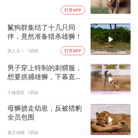
打开APP
鬣狗群集结了十几只同
伴，竟然准备猎杀雄狮！
雷人太一
1跟贴
打开APP
男子穿上特制的刺猬服，
想要抓捕雄狮，下幕直接
吓出冷汗
小婕搞笑
1跟贴
母狮掳走幼崽，反被猎豹
全员包围
臭宝动物
1跟贴