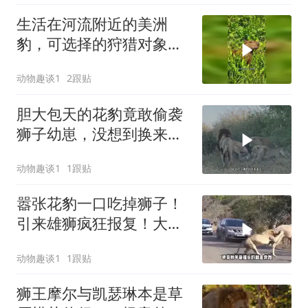
生活在河流附近的美洲
豹，可选择的狩猎对象非
常丰富
动物趣谈1
2跟贴
胆大包天的花豹竟敢偷袭
狮子幼崽，没想到换来狮
群的疯狂报复
动物趣谈1
1跟贴
嚣张花豹一口吃掉狮子！
引来雄狮疯狂报复！大口
咀嚼咬穿花豹脊柱
动物趣谈1
1跟贴
狮王摩尔与凯瑟琳本是草