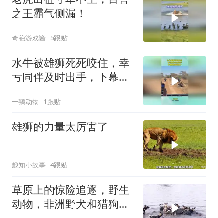
之王霸气侧漏！
奇葩游戏酱
5跟贴
水牛被雄狮死死咬住，幸
亏同伴及时出手，下幕雄
狮跑也晚了
一鹞动物
1跟贴
雄狮的力量太厉害了
趣知小故事
4跟贴
草原上的惊险追逐，野生
动物，非洲野犬和猎狗大
战！