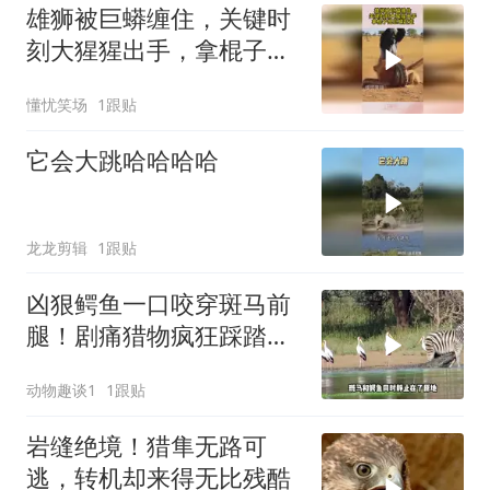
雄狮被巨蟒缠住，关键时
刻大猩猩出手，拿棍子把
巨蟒赶走了
懂忧笑场
1跟贴
它会大跳哈哈哈哈
龙龙剪辑
1跟贴
凶狠鳄鱼一口咬穿斑马前
腿！剧痛猎物疯狂踩踏！
鳄鱼被迫松口放手
动物趣谈1
1跟贴
岩缝绝境！猎隼无路可
逃，转机却来得无比残酷