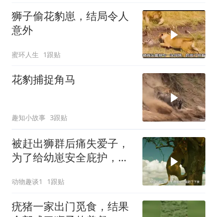
狮子偷花豹崽，结局令人
意外
蜜环人生
1跟贴
花豹捕捉角马
趣知小故事
3跟贴
被赶出狮群后痛失爱子，
为了给幼崽安全庇护，狮
子妈妈卑微求和却遭驱
动物趣谈1
1跟贴
赶，看母狮卡丽如何用狩
猎夺回体面
疣猪一家出门觅食，结果