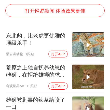
985博士后被曝在妻子孕期出轨后续
“空调24小时开着更省电”不实
打开网易新闻 体验效果更佳
粉笔教育发布“自曝式”公开信
OpenAI为免费用户升级GPT-5.6 Luna
东北豹，比老虎更优雅的
如何把百年大党建设得更加坚强有力？
顶级杀手！
采云讲动物
1跟贴
打开APP
荒原之上独自抚养幼崽的
雌狮，在拒绝雄狮的求偶
时，竟然被用饥饿来报复
奇观世界Mr
10跟贴
打开APP
雄狮被剧毒的辣条给咬了
一口