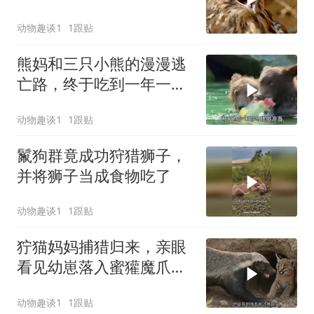
动物趣谈1
1跟贴
熊妈和三只小熊的漫漫逃
亡路，终于吃到一年一度
的鲑鱼盛宴！
动物趣谈1
1跟贴
鬣狗群竟成功狩猎狮子，
并将狮子当成食物吃了
动物趣谈1
1跟贴
狞猫妈妈捕猎归来，亲眼
看见幼崽落入蜜獾魔爪，
母爱爆发拼死一战
动物趣谈1
1跟贴