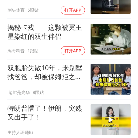
刺头体育
5跟贴
打开APP
揭秘卡戎——这颗被冥王
星染红的双生伴侣
冯哥科普
1跟贴
打开APP
双胞胎失散10年，来别墅
找爸爸，却被保姆拒之门
外
light是光华
8跟贴
特朗普懵了！伊朗，突然
又出手了！
主持人璐璐lu