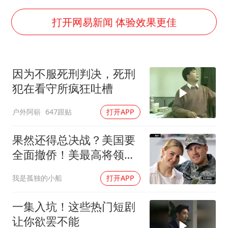
立秋的仪式感
朱雨玲晋级WTT横滨冠军赛女单八强
打开网易新闻 体验效果更佳
“中国蔬菜之乡”最高温达41.8℃
东方之约 相约未来
因为不服死刑判决，死刑
犯在看守所疯狂吐槽
户外阿崭
647跟贴
打开APP
果然还得总决战？美国要
全面撤侨！美最高将领：
决战伊朗随时能打
我是孤独的小船
打开APP
一集入坑！这些热门短剧
让你欲罢不能