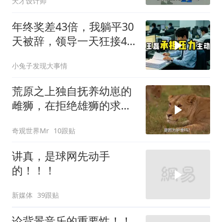
天才设计师
年终奖差43倍，我躺平30
天被辞，领导一天狂接47
个退单电话
小兔子发现大事情
荒原之上独自抚养幼崽的
雌狮，在拒绝雄狮的求偶
时，竟然被用饥饿来报复
奇观世界Mr
10跟贴
讲真，是球网先动手
的！！！
新媒体
39跟贴
论背景音乐的重要性！！