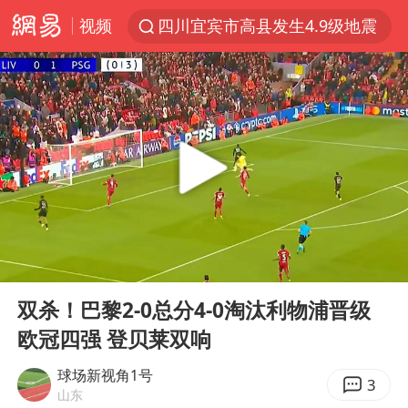
视频
四川宜宾市高县发生4.9级地震
王力宏演唱会黄牛带观众藏匿被查获
泰国校园枪击案死亡人数升至7人
佛山通报笔试前13被淘汰后5名进体检
陕西省委书记赶赴柞水县杏坪镇
女孩摆摊卖菌子时收到北大通知书
公司“上四休三”但要降薪1000元
00:00
00:57
改名后的“青海拉面”店
Play
Ent
full
广岛核爆81周年央视播《奥本海默》
双杀！巴黎2-0总分4-0淘汰利物浦晋级
欧冠四强 登贝莱双响
台风灿鸿未来对中国无影响
河南某医院2.33亿工程串标案细节披露
球场新视角1号
3
山东