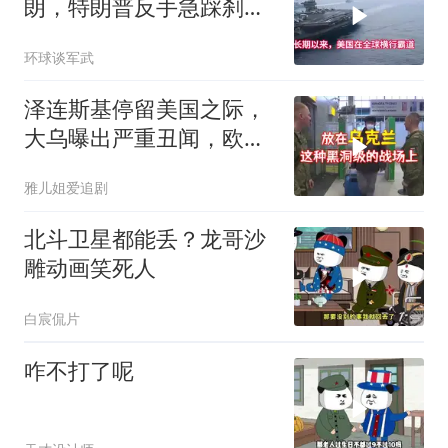
朗，特朗普反手急踩刹
车，美国霸权底气尽失
环球谈军武
泽连斯基停留美国之际，
大乌曝出严重丑闻，欧洲
或彻夜难眠
雅儿姐爱追剧
北斗卫星都能丢？龙哥沙
雕动画笑死人
白宸侃片
咋不打了呢