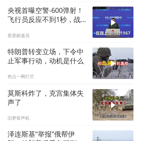
央视首曝空警-600弹射！
飞行员反应不到1秒，战
友牺牲无人退缩！
星星邮递员
特朗普转变立场，下令中
止军事行动，动机是什么
热点一网打尽
莫斯科炸了，克宫集体失
声了
旧梦留声机
泽连斯基“举报”俄帮伊