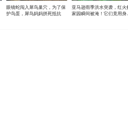
眼镜蛇闯入犀鸟巢穴，为了保
亚马逊雨季洪水突袭，红火
护鸟蛋，犀鸟妈妈拼死抵抗
家园瞬间被淹！它们竟用身
拼出一艘生命方舟，跨越数
漂流对抗鱼群天敌，这才是
震撼的团结力量