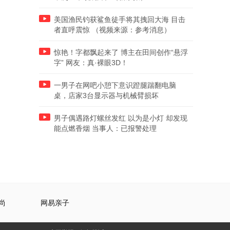
美国渔民钓获鲨鱼徒手将其拽回大海 目击
者直呼震惊 （视频来源：参考消息）
惊艳！字都飘起来了 博主在田间创作“悬浮
字” 网友：真·裸眼3D！
一男子在网吧小憩下意识蹬腿踹翻电脑
桌，店家3台显示器与机械臂损坏
男子偶遇路灯螺丝发红 以为是小灯 却发现
能点燃香烟 当事人：已报警处理
尚
网易亲子