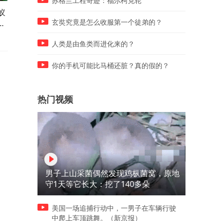
苏格兰工程奇迹：福尔柯克轮
蚁
熊没见过枪，为什么会怕持枪
水面躺着我的孩子，而我只
体
的人？ 熊真的认识枪吗？答案
带着它们拼命逃亡
玄奘究竟是怎么收服第一个徒弟的？
周
没你想得那么简单
最
人类是由鱼类而进化来的？
你的手机可能比马桶还脏？真的假的？
热门视频
男子上山采菌偶然发现鸡枞菌窝，原地
守1天等它长大：挖了140多朵
美国一场追捕行动中，一男子在车辆行驶
中爬上车顶跳舞。（新京报）