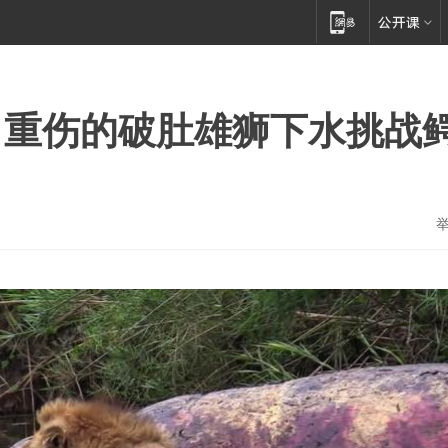
，重伤的破肚雄狮下水挑战