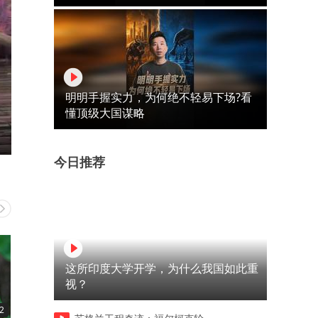
明明手握实力，为何绝不轻易下场?看
懂顶级大国谋略
今日推荐
这所印度大学开学，为什么我国如此重
视？
2
03:18
03:35