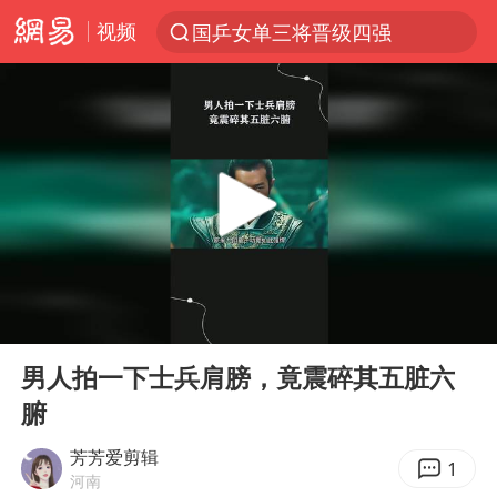
视频
国乒女单三将晋级四强
光影经济撬动暑期消费新蓝海
陈思诚零点晒照为佟丽娅庆生
马克·艾伦退出斯诺克中国公开赛
郑丽文：台湾从来没有“独立”过
新疆优化调整景区内自驾服务费
情侣平潭拍日出坠崖1死1伤
00:00
00:52
梁家辉：到内地拍戏不是北上是回归
Play
Ent
full
全民健身事业高质量发展
男人拍一下士兵肩膀，竟震碎其五脏六
腑
台当局重金为“台独”织“皇帝新衣”
几元成本的AI广告导致千万市值蒸发
芳芳爱剪辑
1
河南