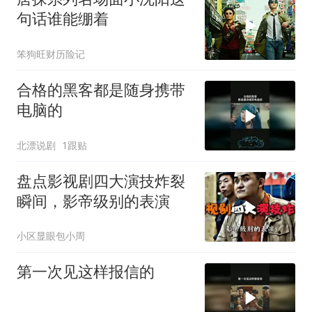
句话谁能绷着
笨狗旺财历险记
合格的黑客都是随身携带
电脑的
北漂说剧
1跟贴
盘点影视剧四大演技炸裂
瞬间，影帝级别的表演
小区显眼包小周
第一次见这样报信的