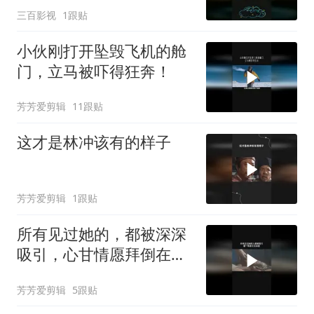
三百影视
1跟贴
小伙刚打开坠毁飞机的舱
门，立马被吓得狂奔！
芳芳爱剪辑
11跟贴
这才是林冲该有的样子
芳芳爱剪辑
1跟贴
所有见过她的，都被深深
吸引，心甘情愿拜倒在牡
丹花下
芳芳爱剪辑
5跟贴