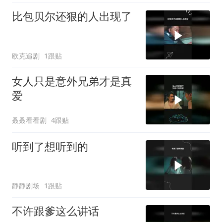
比包贝尔还狠的人出现了
欧克追剧
1跟贴
女人只是意外兄弟才是真
爱
叒叒看看剧
4跟贴
听到了想听到的
静静剧场
1跟贴
不许跟爹这么讲话