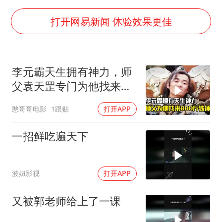
老挝国会主席赛宋蓬逝世
茅台部分直营店飞天茅台提价
打开网易新闻 体验效果更佳
夏日经济乘“热”而上 消费市场向“新”而行
白海豚将正面袭击贯穿浙江
李元霸天生拥有神力，师
酒店回应车内过夜被收150元
父袁天罡专门为他找来
黄金牛市回来了吗
800斤铁锤，剧情片
憨哥哥电影
1跟贴
打开APP
酒店花洒现排泄物住客索赔遭拒
乐享全民健身 共筑健康中国
一招鲜吃遍天下
波妞影视
打开APP
又被郭老师给上了一课