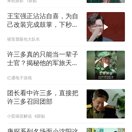
果然探影
1跟贴
王宝强正沾沾自喜，为自
己改装完成鼓掌，下秒就
被王佩瑜严厉评判
寝室显眼包大队长
许三多真的只能当一辈子
士官？揭秘他的军旅天花
板
亿通电子游戏
团长看中许三多，直接把
许三多召回团部
小梊搞笑解说
6跟贴
唐探系列名场面小沈阳这