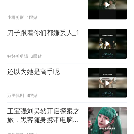
小椰剪影
1跟贴
刀子跟着你们都嫌丢人_1
好好剪剪辑
3跟贴
还以为她是高手呢
万里侃剧
3跟贴
王宝强刘昊然开启探案之
旅，黑客随身携带电脑，
精彩剧情一触即发