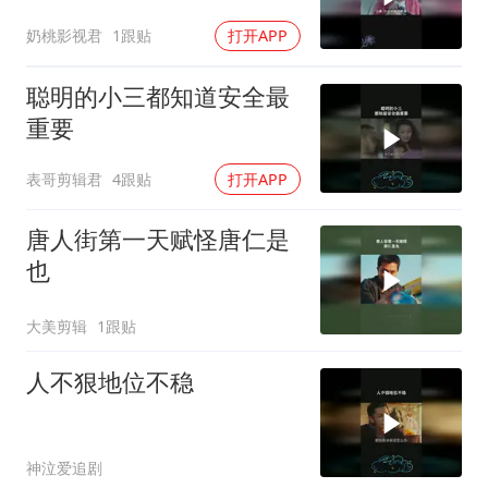
奶桃影视君
1跟贴
打开APP
聪明的小三都知道安全最
重要
表哥剪辑君
4跟贴
打开APP
唐人街第一天赋怪唐仁是
也
大美剪辑
1跟贴
人不狠地位不稳
神泣爱追剧