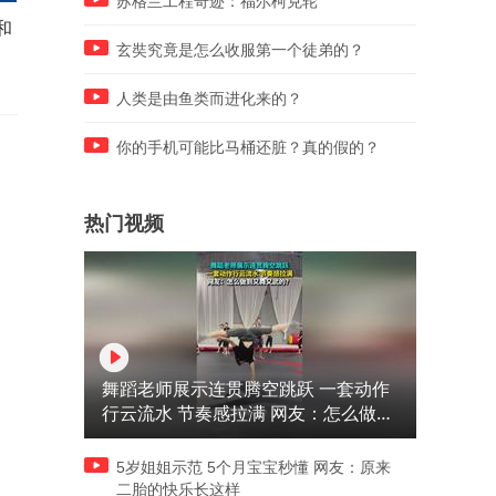
苏格兰工程奇迹：福尔柯克轮
和
佛爷还以为是太想媳妇 出现幻
从每天排队爆满，到闭店只
听了 没想到真是媳妇
了8个月！我用300万的教训
玄奘究竟是怎么收服第一个徒弟的？
给大家忠告…
人类是由鱼类而进化来的？
你的手机可能比马桶还脏？真的假的？
热门视频
舞蹈老师展示连贯腾空跳跃 一套动作
行云流水 节奏感拉满 网友：怎么做到
又舞又武的？
5岁姐姐示范 5个月宝宝秒懂 网友：原来
二胎的快乐长这样