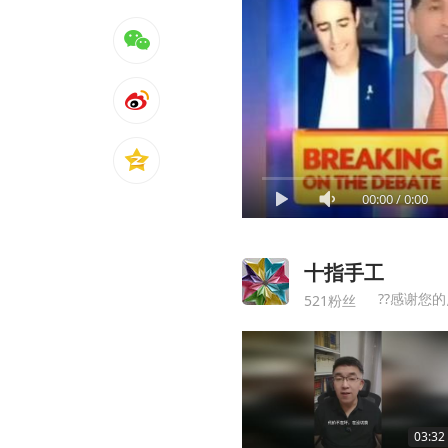
00:00
/
0:00
十指手工
??感谢您
521粉丝
03:32