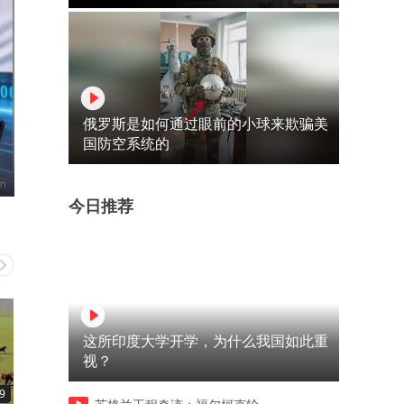
俄罗斯是如何通过眼前的小球来欺骗美
国防空系统的
今日推荐
这所印度大学开学，为什么我国如此重
视？
9
00:32
09:30