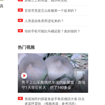
苏格兰工程奇迹：福尔柯克轮
真
怎么，冤枉你了？
在外地创业六年终于成功，
天去前妻的小卖部找她复婚
玄奘究竟是怎么收服第一个徒弟的？
人类是由鱼类而进化来的？
你的手机可能比马桶还脏？真的假的？
热门视频
男子上山采菌偶然发现鸡枞菌窝，原地
守1天等它长大：挖了140多朵
美国渔民钓获鲨鱼徒手将其拽回大海 目击
者直呼震惊 （视频来源：参考消息）