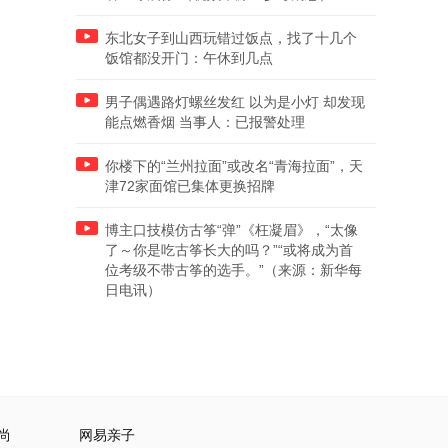
东北女子到山西玩错过饭点，找了十几个
饭馆都没开门：午休到几点
男子偶遇路灯螺丝发红 以为是小灯 却发现
能点燃香烟 当事人：已报警处理
你楼下的“兰州拉面”或改名“青海拉面”，天
津72家面馆已集体更换招牌
博主口技模仿古筝“弹”《枉凝眉》，“太像
了～你是吃古筝长大的吗？”“或将成为首
位考级不带古筝的选手。”（来源：新华每
日电讯）
尚
网易亲子