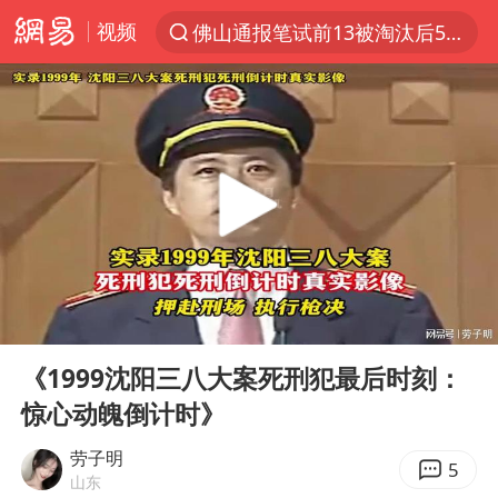
视频
佛山通报笔试前13被淘汰后5名进体检
上半年我国机械工业经济运行稳中有进
实测秋天第一杯奶茶
泰国枪击案凶手先杀祖父母后行凶
四川宜宾市高县发生4.9级地震
台风“白海豚”体型变大！环流面积接近13个浙江那么大
泰国校园枪击案死亡人数升至7人
00:00
03:36
东航新规：提前14天可免费退改签
Play
Ent
full
河南回应撤回领导带薪错峰休假通知
《1999沈阳三八大案死刑犯最后时刻：
惊心动魄倒计时》
汪峰阻止14岁女儿买大牌
江苏发布台风蓝色预警
劳子明
5
山东