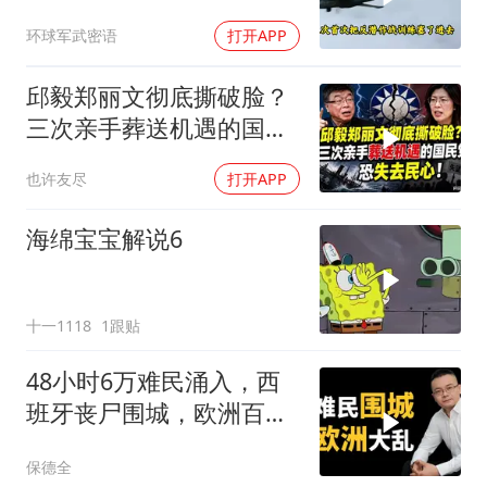
跑，欧盟1500万也救不了
环球军武密语
打开APP
场
邱毅郑丽文彻底撕破脸？
三次亲手葬送机遇的国民
党，恐失去民心
也许友尽
打开APP
海绵宝宝解说6
十一1118
1跟贴
48小时6万难民涌入，西
班牙丧尸围城，欧洲百年
霸权终极反噬！
保德全