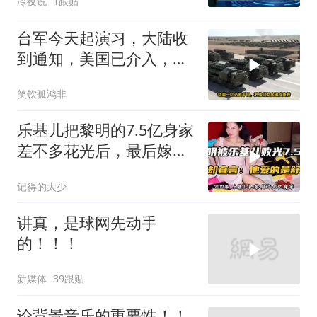
冷夜说
1跟贴
贴上了，欧洲还排着队求
合作
台军今天起演习，大陆收
到通知，美国已介入，日
本涉台表述也变了
笑饮孤鸿非
乐基儿把黎明的7.5亿身家
差不多花光后，最后嫁给
了闺蜜的老公
记得的太少
讲真，是球网先动手
的！！！
新媒体
39跟贴
论背景音乐的重要性！！