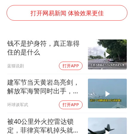
国防部：坚决反制任何闹海挑衅图谋
李云泽严重违纪违法
打开网易新闻 体验效果更佳
王力宏演唱会黄牛带观众藏匿被查获
国防部回应日本试射“战斧”导弹
钱不是护身符，真正靠得
陕西省委书记赶赴柞水县杏坪镇
住的是什么
女孩摆摊卖菌子时收到北大通知书
蓝猫说剧
打开APP
改名后的“青海拉面”店
东方之约 相约未来
建军节当天黄岩岛亮剑，
解放军海警同时出手，菲
律宾的挑衅该收场了
环球谈军武
打开APP
被40公里外火控雷达锁
定，菲律宾军机掉头就