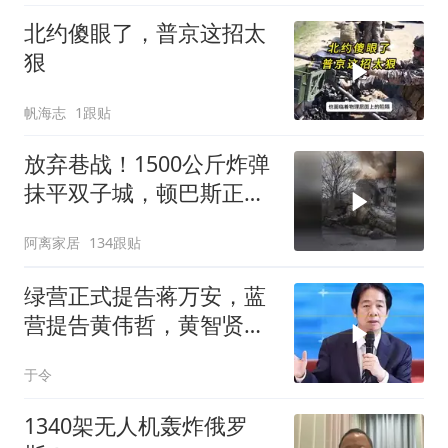
北约傻眼了，普京这招太
狠
帆海志
1跟贴
放弃巷战！1500公斤炸弹
抹平双子城，顿巴斯正变
成一场拆城游戏
阿离家居
134跟贴
绿营正式提告蒋万安，蓝
营提告黄伟哲，黄智贤不
装了？
于令
1340架无人机轰炸俄罗