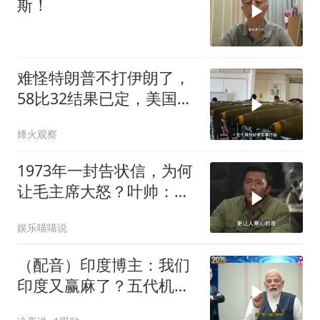
斯！
难怪特朗普不打伊朗了，
58比32结果已定，美国专
家：一个时代结束
烽火观察
1973年一封告状信，为何
让毛主席大怒？叶帅：杀
一儆百！
娱乐喵喵说
（配音）印度博主：我们
印度又赢麻了？五代机还
没搞利索，六代机标签先