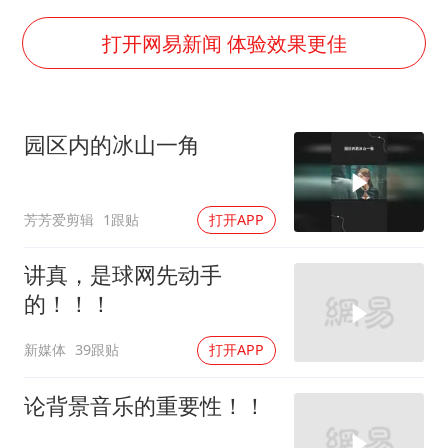
日韩股市高开跳水 SK海力士下挫转跌
台风白海豚最新路径研判来了
打开网易新闻 体验效果更佳
OpenAI为免费用户升级GPT-5.6 Luna
船舶避风项目停工 多地全力防台风
园区内的冰山一角
我国编制完成新版全月地质图
“深圳地面沉降致车辆损坏”不实
芳芳爱剪辑
1跟贴
打开APP
男子结婚8年发现3个女儿均非亲生
奋进开新局 实干挑大梁
讲真，是球网先动手
的！！！
新媒体
39跟贴
打开APP
论背景音乐的重要性！！