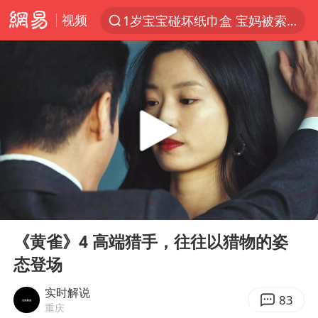
视频
1岁宝宝碰坏纸巾盒 宝妈被索赔924元
以“新”破局 首发经济点亮城市消费活力
Meta被判支付5.67亿美元
台风白海豚逼近 暴雨大暴雨来袭
47岁妈妈突然产女 26岁女儿：很震惊
阿根廷足协发文力挺因凡蒂诺
中国稀土盘中涨停
00:00
04:33
A股开盘：民爆、CPO等概念走强
Play
Ent
full
日本广岛民众举行游行反对政府行径
《黄雀》4 高端猎手，往往以猎物的姿
态登场
21楼高空抛物嫌疑人被拘留
男子杀人后逃进深山21年活得像野人
实时解说
83
重庆