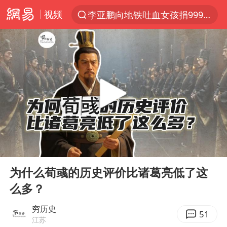
视频
李亚鹏向地铁吐血女孩捐99999元
服务提质，内需扩容有保障
官方通报传销头目出狱办书院
米兰1-1国米
台风白海豚或在华东沿海登陆
逃犯看演唱会 刚出地铁就被逮住
因凡蒂诺首次公开道歉
00:00
03:33
41岁女子为鼓励女儿考上985研究生
Play
Ent
full
《Monica》填词人黎彼得去世
为什么荀彧的历史评价比诸葛亮低了这
么多？
人贩子“梅姨”真实姓名曝光
普京宣布多项人事调整
穷历史
51
江苏