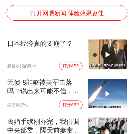
“银行午休1.5小时”留个窗口行不行
谷歌首席科学家Jeff Dean离职创业
打开网易新闻 体验效果更佳
22岁女生南太行山失联已超十天
汕头市政府被约谈
日本经济真的要崩了？
陕西柞水遭遇暴雨五千余户群众转移
蜜雪冰城员工抽烟收银 门店现已停业
超喜欢我的狗子
打开APP
嘲讽周星驰无儿女没朋友 李修贤道歉
坚持党全面领导和党中央集中统一领导
无侦-8能够被美军击落
吗？说出来可能不信，无
侦-8本身就是无解的阳
星空解密站
打开APP
谋，美军打不打都得吃大
亏
离婚手续刚办完，我借调
中央部委，隔天前妻带新