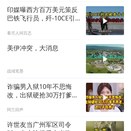
印媒曝西方百万美元策反
巴铁飞行员，歼-10CE引
西方关注
看尽人间百态
美伊冲突，大消息
战域笔墨
诈骗男入狱10年不思悔
改，出狱硬抢30万打爹不
养老，这儿子白养了
阿兰回声
许世友当广州军区司令