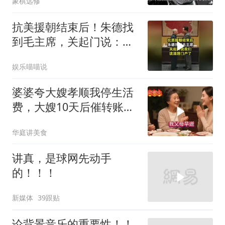
象棋远修
抗美援朝结束后！朱德找
到毛主席，关起门说：我
们该清理门户了
娱乐喵喵说
婆婆夸大嫂孝顺我停生活
费，大嫂10天后催转账，
一句话全家愣住
华庭讲美食
讲真，是球网先动手
的！！！
新媒体
39跟贴
论背景音乐的重要性！！