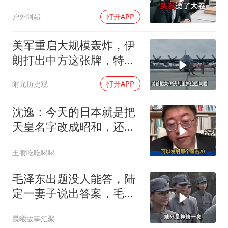
欢来单位示威
户外阿崭
打开APP
美军重启大规模轰炸，伊
朗打出中方这张牌，特朗
普敢不敢接
附允历史观
打开APP
沈逸：今天的日本就是把
天皇名字改成昭和，还是
吃不起饭团子！
王飬吃吃喝喝
毛泽东出题没人能答，陆
定一妻子说出答案，毛主
席听后高兴异常
晨曦故事汇聚