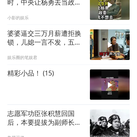
时，中央让杨勇去当政
委，杨勇说：我不想去
小影的娱乐
婆婆逼交三万月薪遭拒换
锁，儿媳一言不发，五天
后丈夫收传票
娱乐圈的笔娱君
精彩小品！ (15)
志愿军功臣张积慧回国
后，本要提拔为副师长，
为何刘亚楼会反对？