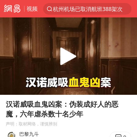
视频
杭州机场已取消航班388架次
上半年我国经营主体结构持续优化
于东来回应胖东来近25年老店年底关闭
《披荆斩棘2026》阵容官宣
中国籍豪华游艇富商之子在泰国被杀
白海豚北上或致京津冀暴雨
美将每月供乌爱国者拦截导弹
00:00
22:31
《龙餐馆》 冲奖
Play
Ent
full
世界第1特鲁姆普斯诺克中国赛一轮游
汉诺威吸血鬼凶案：伪装成好人的恶
魔，六年虐杀数十名少年
上门女婿出轨女邻居多年被判重婚罪
声明：取材网络，谨慎辨别
新疆一婚礼线上邀请引热议
巴黎九斗