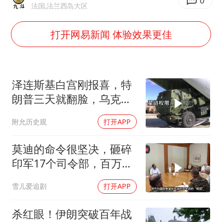
香港刷新1884年以来最高气温纪录
0
法国,法兰西岛大区
国足U17与阿森纳决赛取消 并列冠军
打开网易新闻 体验效果更佳
构建更高水平的全民健身公共服务体系
云南一男子胃中取出180颗铁钉
景区回应“麦积山石窟看完需2000元”
泽连斯基白宫刚报喜，特
曹颖儿子首次演长剧
朗普三天就翻脸，乌克兰
最想要的导弹没了
以军士兵把枪口对准中国记者
附允历史观
打开APP
奋力开创中国式现代化建设新局面
莫迪的命令很坚决，砸碎
印军17个司令部，百万印
军知道要变天了
雪儿爱追剧
打开APP
杀红眼！伊朗突破百年战