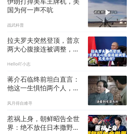
伊朗打掉美军王牌机，美
国为何一声不吭
战武科普
拉夫罗夫突然登顶，普京
两大心腹接连被调整，究
竟为何？
Hello吖小志
蒋介石临终前坦白直言：
他这一生惧怕两个人，却
只敬佩一个人！
风月得自难寻
惹祸上身，朝鲜昭告全世
界：绝不放任日本撒野！