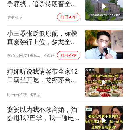
争底线，追杀特朗普全
家，血债必须血偿？
健身狂人
打开APP
小三嚣张贬低原配，标榜
真爱强行上位，梦龙全程
怒斥句句戳破谎言
有态度网友19Dsym
4跟贴
打开APP
婶婶听说我请客带全家12
口霸坐开吃，龙虾茅台点
到飞起，我没发
叮当当科技
4跟贴
婆婆以为我不敢离婚，酒
会甩我2巴掌，我一通电
话让婆家当场懵了