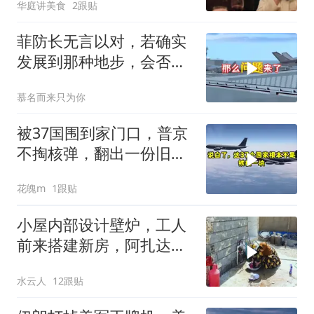
华庭讲美食
2跟贴
菲防长无言以对，若确实
发展到那种地步，会否上
前线
慕名而来只为你
被37国围到家门口，普京
不掏核弹，翻出一份旧合
同
花魄m
1跟贴
小屋内部设计壁炉，工人
前来搭建新房，阿扎达思
念卡迪尔
水云人
12跟贴