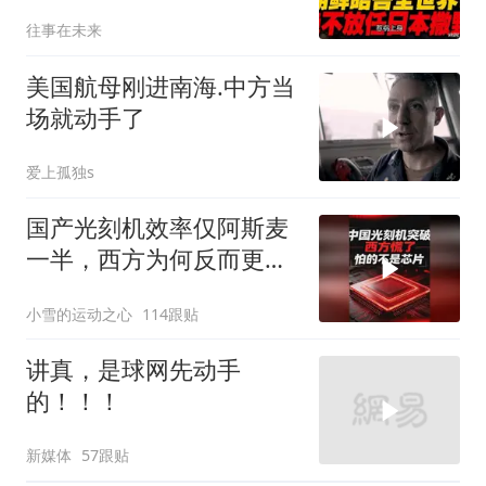
高市还能硬撑多久
往事在未来
美国航母刚进南海.中方当
场就动手了
爱上孤独s
国产光刻机效率仅阿斯麦
一半，西方为何反而更
慌？
小雪的运动之心
114跟贴
讲真，是球网先动手
的！！！
新媒体
57跟贴