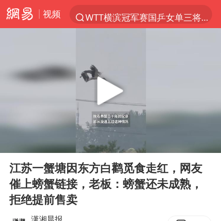
视频
WTT横滨冠军赛国乒女单三将晋级四强
光影经济撬动暑期消费新蓝海
马克·艾伦退出斯诺克中国公开赛
新疆优化调整景区内自驾服务费
梁家辉：到内地拍戏不是北上是回归
茅台部分直营店飞天茅台提价
情侣在平潭拍日出时坠崖致一死一伤
00:00
00:15
泰国初中生饮弹自尽前开了26枪
Play
Ent
full
台当局重金为“台独”织“皇帝新衣”
江苏一蟹塘因东方白鹳觅食走红，网友
催上螃蟹链接，老板：螃蟹还未成熟，
几元成本的AI广告导致千万市值蒸发
拒绝提前售卖
老挝国会主席赛宋蓬逝世
潇湘晨报