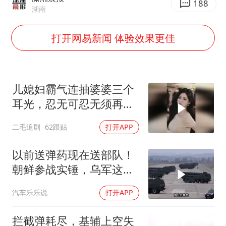
夏日经济乘“热”而上 消费市场向“新”而行
188
湖南
白海豚将正面袭击贯穿浙江
打开网易新闻 体验效果更佳
酒店回应车内过夜被收150元
黄金牛市回来了吗
酒店花洒现排泄物住客索赔遭拒
儿媳妇霸气连抽婆婆三个
杭州全市有序停课
耳光，忍无可忍无须再
36岁男演员成景区NPC后人气爆棚
忍，太解气了！
二毛追剧
62跟贴
打开APP
乐享全民健身 共筑健康中国
以前送弹药现在送部队！
朝鲜参战实锤，乌军这波
能扛住吗？
汽车乐乐说
打开APP
拦截弹耗尽，基辅上空失