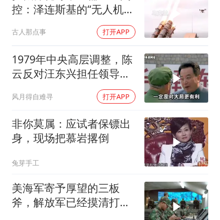
控：泽连斯基的“无人机神
话”为何突然没人提了
古人那点事
打开APP
1979年中央高层调整，陈
云反对汪东兴担任领导职
务
风月得自难寻
打开APP
非你莫属：应试者保镖出
身，现场把慕岩撂倒
兔芽手工
美海军寄予厚望的三板
斧，解放军已经摸清打
法，海空一体联手接下