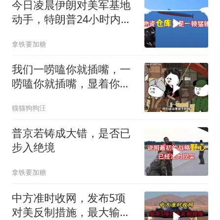
今日凌晨伊朗对美军基地
动手，特朗普24小时内服
软
拿铁要加糖
我们一唠嗑你就插嘴，一
唠嗑你就插嘴，显着你
了？
猫猫狗狗汪
普京若铸成大错，是否已
步入绝境
拿铁要加糖
中方准时收网，发布5项
对美反制措施，最大输家