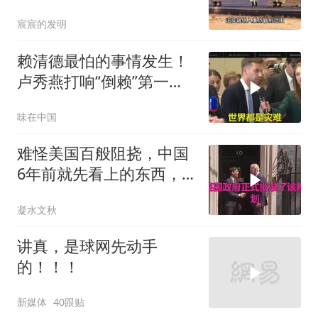
已浮现
宸宸的发明
赖清德最怕的事情发生！
卢秀燕打响“倒赖”第一
枪，美国趁火打劫
味在中国
难怪美国百般阻挠，中国
6年前就先看上的东西，
特朗普想要截胡？
凝水文秋
讲真，是球网先动手
的！！！
新媒体
40跟贴