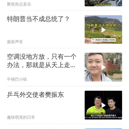
聚焦热点直击
特朗普当不成总统了？
最新声音
空调没地方放，只有一个
办法，那就是从天上走，
老师傅一招拿下
牛锅巴小钒
乒乓外交使者樊振东
趣味萌宠的日常