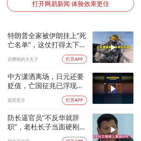
面对面丨蔡磊：与渐冻症抗争 纵使不敌 也不屈服
打开网易新闻 体验效果更佳
5万小车卖不动 微型代步车集体遇冷
NBA传奇教练老尼尔森去世
特朗普全家被伊朗挂上“死
手机真会“偷听”我们说话吗
亡名单”，这仗打得太下作
上半年全球新能源乘用车销量1122万台
了
卖樱桃的大丸子
打开APP
加沙约14万栋建筑被完全摧毁
从科技创新看开局起步的时与势
中方潇洒离场，日元还要
贬值，亡国征兆已浮现，
日本巨额债务叠加
观星赏月
打开APP
防长逼官员“不反华就辞
职”，老杜长子当面硬刚：
你凭什么？