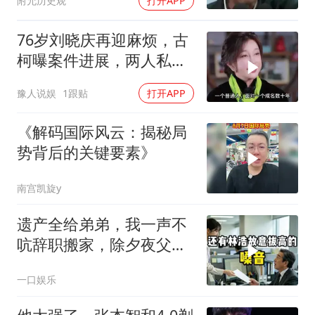
附允历史观
打开APP
76岁刘晓庆再迎麻烦，古
柯曝案件进展，两人私密
事仅是冰山一角
豫人说娱
1跟贴
打开APP
《解码国际风云：揭秘局
势背后的关键要素》
南宫凯旋y
遗产全给弟弟，我一声不
吭辞职搬家，除夕夜父亲
喊我结账，我笑了
一口娱乐