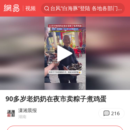
视频
台风“白海豚”登陆 各地各部门全力应对
白海豚雨量超越利奇马、巴威
人形机器人第一股
上海地铁4条线路全线停运
宇树申购 中一签有望赚20万元
4.2平卫生间补漏注胶花1.55万
白海豚路径图
00:00
00:13
武汉3名城管协管员殴打摊主被刑拘
Play
Ent
full
律师谈贾冰私人饭局被偷拍
90多岁老奶奶在夜市卖粽子煮鸡蛋
男子结婚8年3个女儿都不是亲生
潇湘晨报
216
湖南
多地银行上调存款利率