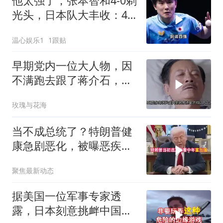
他太强了，张本智和4-0剃
光头，日本队大丰收：4
强占3席，国乒让人失望
温心娱乐1
1跟贴
早期党内一位大人物，因
不满跑去跟了蒋介石，不
料晚年竟悲惨死
玫瑰与花海
当不成总统了？特朗普健
康急剧恶化，被曝恶疾缠
身，比拜登还严重
聚焦最新动态
据美国一位军事专家透
露，日本刻意挑衅中国，