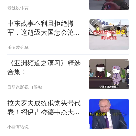
是为了实现别的目标
老酖说体育
中东战事不利且拒绝撤
军，这超级大国怎会沦为
流氓式消耗战
乐依爱分享
《亚洲频道之演习》精选
合集！
吕新说影视
1跟贴
拉夫罗夫成统俄党头号代
表！绍伊古梅德韦杰夫双
双出局，普京这步棋你看
小雪有话说
懂了吗