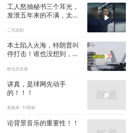
工人怒抽秘书三个耳光，
发泄五年来的不满，太解
气了！
二毛追剧
本土陷入火海，特朗普叫
停打击！谁也没想到，中
方已完成南海布局
附允历史观
讲真，是球网先动手
的！！！
新媒体
57跟贴
论背景音乐的重要性！！