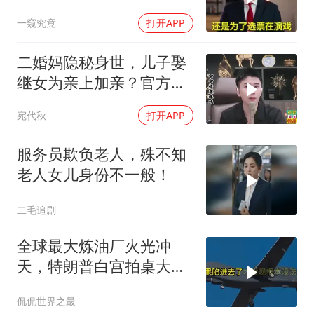
约，和中国合作！
一窥究竟
打开APP
二婚妈隐秘身世，儿子娶
继女为亲上加亲？官方怒
批！
宛代秋
打开APP
服务员欺负老人，殊不知
老人女儿身份不一般！
二毛追剧
全球最大炼油厂火光冲
天，特朗普白宫拍桌大
骂，伊朗主动出击把美军
侃侃世界之最
拖进泥潭