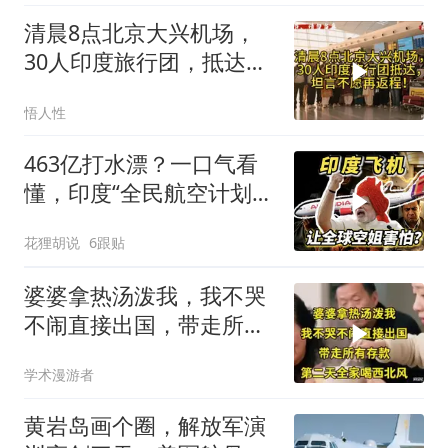
清晨8点北京大兴机场，
30人印度旅行团，抵达，
坦言不愿再返程！
悟人性
463亿打水漂？一口气看
懂，印度“全民航空计划”
翻车史！
花狸胡说
6跟贴
婆婆拿热汤泼我，我不哭
不闹直接出国，带走所有
存款，第二天全家
学术漫游者
黄岩岛画个圈，解放军演