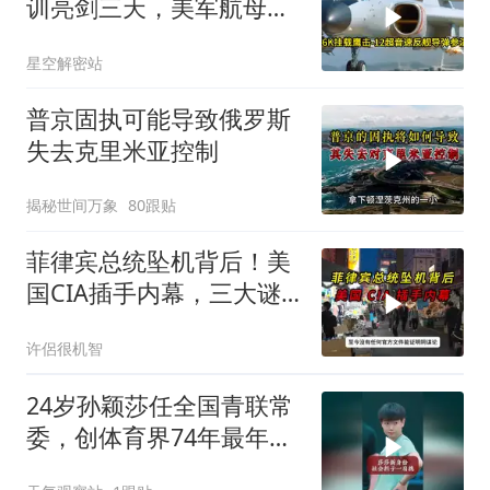
训亮剑三天，美军航母从
南海跑了
星空解密站
普京固执可能导致俄罗斯
失去克里米亚控制
揭秘世间万象
80跟贴
菲律宾总统坠机背后！美
国CIA插手内幕，三大谜
团至今未解？
许侶很机智
24岁孙颖莎任全国青联常
委，创体育界74年最年轻
纪录