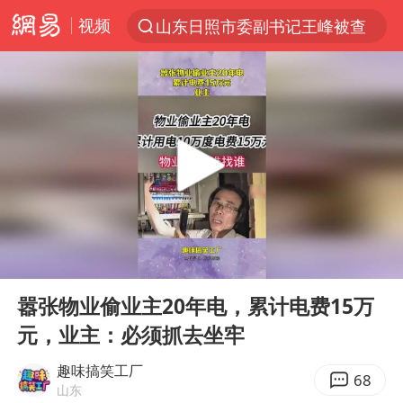
视频
山东日照市委副书记王峰被查
探寻“技能+”促就业创业新路
41岁女子为鼓励女儿考上985研究生
美国退回1000亿美元关税
24小时不关空调 电费反而更低？
维持强台风级！白海豚直奔华东沿海
河南试行周五下午弹性离岗
00:00
00:12
李亚鹏向地铁吐血女孩捐99999元
Play
Ent
full
要给全体职工“应休尽休”的底气
嚣张物业偷业主20年电，累计电费15万
元，业主：必须抓去坐牢
日本籍女网红在韩直播时自杀身亡
“天津之眼”摩天轮附近2人落水
趣味搞笑工厂
68
山东