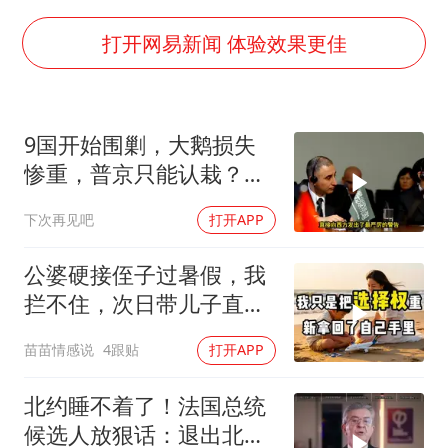
儿科医生漏诊获刑：我认错但不能认罪
如何把百年大党建设得更加坚强有力
打开网易新闻 体验效果更佳
银行午休1.5小时 留个窗口行不行
弹药库存告急 美军补货难
9国开始围剿，大鹅损失
余承东口误将24999元电脑报成2499
惨重，普京只能认栽？俄
小伙靠AI减肥 45天瘦40斤进了ICU
大使：海盗行为
下次再见吧
打开APP
李嫣近照曝光
总书记关心百姓身边这些民生大事
公婆硬接侄子过暑假，我
拦不住，次日带儿子直飞
普吉岛，婆婆傻眼
苗苗情感说
4跟贴
打开APP
北约睡不着了！法国总统
候选人放狠话：退出北