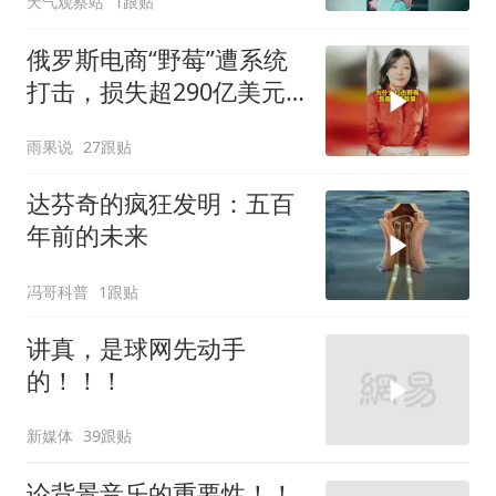
天气观察站
1跟贴
俄罗斯电商“野莓”遭系统
打击，损失超290亿美元#
野莓＃殃及池鱼
雨果说
27跟贴
达芬奇的疯狂发明：五百
年前的未来
冯哥科普
1跟贴
讲真，是球网先动手
的！！！
新媒体
39跟贴
论背景音乐的重要性！！