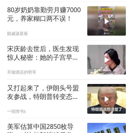
80岁奶奶靠勤劳月赚7000
元，养家糊口两不误！
朗威谈星座
宋庆龄去世后，医生发现
惊人秘密：她的子宫早就
没了
开烟酒店的明哥
又打起来了，伊朗头号盟
友参战，特朗普转变态
度，英法德俄选边站
一纸情书s
美军估算中国2850枚导