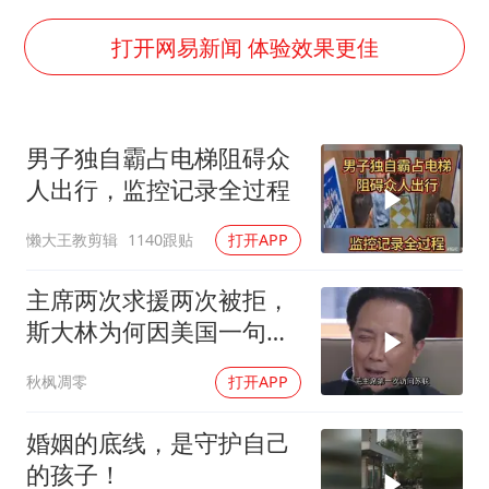
56岁刘奕君跟13岁女儿合跳
三预警齐发 11个省份有大到暴雨
打开网易新闻 体验效果更佳
“还不如不放假”
梅婷12岁女儿百花奖发言
男子独自霸占电梯阻碍众
从科技创新看开局起步的时与势
人出行，监控记录全过程
懒大王教剪辑
1140跟贴
打开APP
主席两次求援两次被拒，
斯大林为何因美国一句话
态度大转弯？
秋枫凋零
打开APP
婚姻的底线，是守护自己
的孩子！