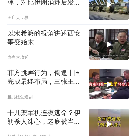
弹，对比伊朗消耗后发现
一个尴尬现实
天启大世界
以宋希濂的视角讲述西安
事变始末
热点大放送
菲方挑衅行为，倒逼中国
完成最终布局，三张王牌
现身黄岩岛
雅儿姐爱追剧
十几架军机连夜逃命？伊
朗杀人诛心，老底被当地
人掀翻