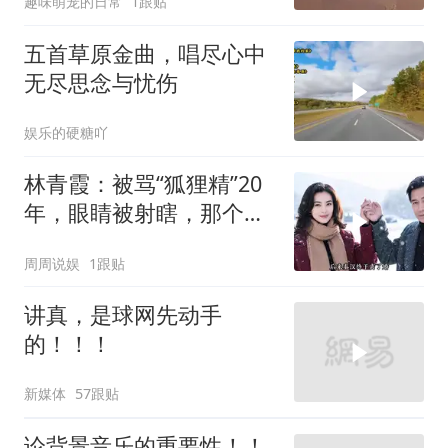
趣味萌宠的日常
1跟贴
五首草原金曲，唱尽心中
无尽思念与忧伤
娱乐的硬糖吖
林青霞：被骂“狐狸精”20
年，眼睛被射瞎，那个男
人只问了一句“谁来出机票
周周说娱
1跟贴
钱？”
讲真，是球网先动手
的！！！
新媒体
57跟贴
论背景音乐的重要性！！