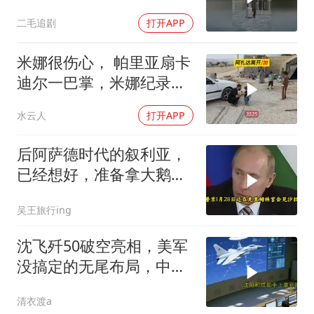
二毛追剧
打开APP
米娜很伤心， 帕里亚扇卡
迪尔一巴掌，米娜纪录片
3525
水云人
打开APP
后阿萨德时代的叙利亚，
已经想好，准备拿大鹅石
油叩响西方大门
吴王旅行ing
沈飞歼50破空亮相，美军
没搞定的无尾布局，中国
已经飞了一年半
清衣渡a