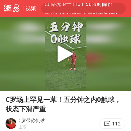
视频
我国发现稀散金属独立新矿物——乌斯河锗矿
上海鼓励居家办公
多地银行上调存款利率
新疆生产建设兵团生态环境局原局长被查
朱一龙的鼻子怎么了
5万元以下微型代步车集体遇冷
大疆错失宇树
00:00
05:05
费大厨口号更改 不再宣传小炒肉大王
Play
Ent
full
周星驰妈妈现身香港首映礼
C罗场上罕见一幕！五分钟之内0触球，
状态下滑严重
上海地铁4条线路全线停运
4.2平卫生间补漏注胶花1.55万
C罗带你侃球
112
山东