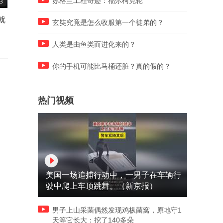
苏格兰工程奇迹：福尔柯克轮
3
01:36
01:51
就
大学转专业需要什么条件？
大二保研如何规划？保研如
玄奘究竟是怎么收服第一个徒弟的？
获取创新实践加分？
人类是由鱼类而进化来的？
你的手机可能比马桶还脏？真的假的？
热门视频
美国一场追捕行动中，一男子在车辆行
驶中爬上车顶跳舞。（新京报）
男子上山采菌偶然发现鸡枞菌窝，原地守1
天等它长大：挖了140多朵