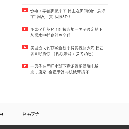
惊艳！字都飘起来了 博主在田间创作“悬浮
字” 网友：真·裸眼3D！
距离仅几英尺！阿拉斯加一男子淡定拍下
灰熊水中捕食鲑鱼全程
美国渔民钓获鲨鱼徒手将其拽回大海 目击
者直呼震惊 （视频来源：参考消息）
一男子在网吧小憩下意识蹬腿踹翻电脑
桌，店家3台显示器与机械臂损坏
尚
网易亲子