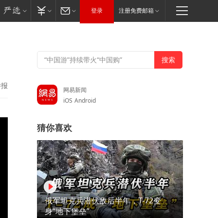
登录
注册免费邮箱
举报
网易新闻
iOS
Android
猜你喜欢
俄军坦克兵潜伏敌后半年，T-72变
身“地下堡垒”