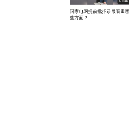
01:40
国家电网提前批招录最看重
些方面？