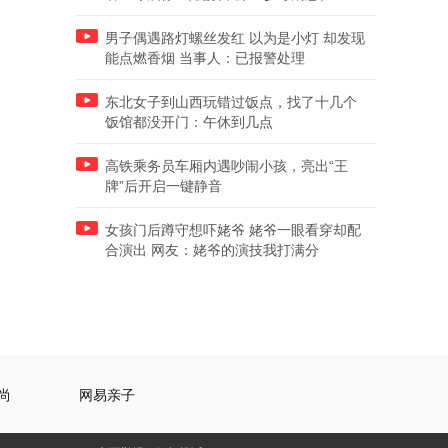
男子偶遇路灯螺丝发红 以为是小灯 却发现
能点燃香烟 当事人：已报警处理
东北女子到山西玩错过饭点，找了十几个
饭馆都没开门：午休到几点
高铁乘务员车厢内遇吵闹小孩，亮出“王
牌”后开启一键静音
女孩门后蹲守想吓姥爷 姥爷一眼看穿却配
合演出 网友：姥爷的演技我打满分
尚
网易亲子