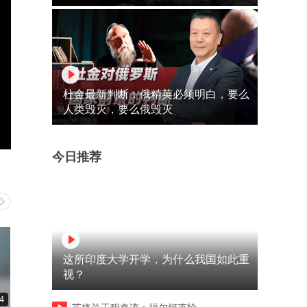
杜金最新判断：俄精英必须明白，要么
人类毁灭，要么俄毁灭
今日推荐
这所印度大学开学，为什么我国如此重
视？
4
00:22
00:31