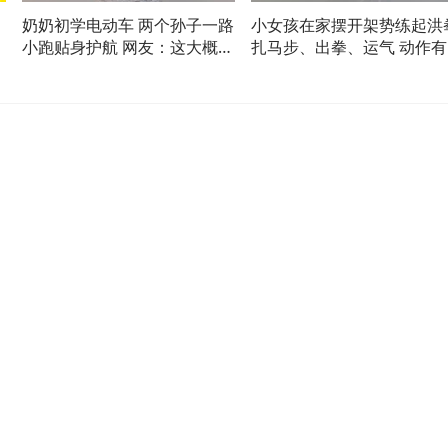
奶奶初学电动车 两个孙子一路
小女孩在家摆开架势练起洪
小跑贴身护航 网友：这大概就
扎马步、出拳、运气 动作有
是幸福的模样
有样 网友：一开始笑着看 
来发现她不是瞎打的