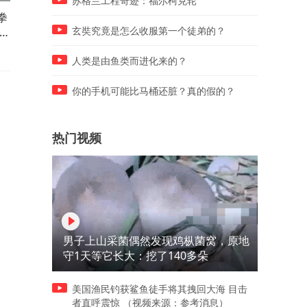
苏格兰工程奇迹：福尔柯克轮
拳
西班牙飞地边界建围栏：防波
被问“母亲的另外一个名字叫
模
堤配2米高护栏 以防海上非法
什么” 小男孩的回答引得满堂
玄奘究竟是怎么收服第一个徒弟的？
后
越境
点赞 网友：太棒了！这就是
分答案
人类是由鱼类而进化来的？
你的手机可能比马桶还脏？真的假的？
热门视频
男子上山采菌偶然发现鸡枞菌窝，原地
守1天等它长大：挖了140多朵
美国渔民钓获鲨鱼徒手将其拽回大海 目击
者直呼震惊 （视频来源：参考消息）