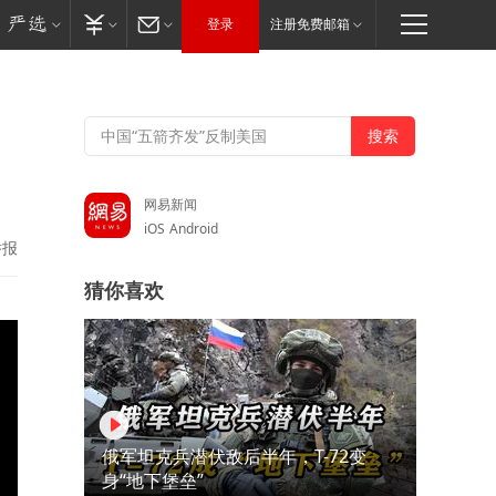
登录
注册免费邮箱
网易新闻
iOS
Android
举报
猜你喜欢
俄军坦克兵潜伏敌后半年，T-72变
身“地下堡垒”