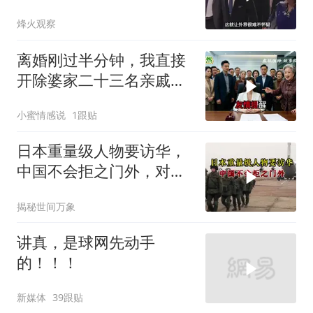
就给他当头一棒
烽火观察
离婚刚过半分钟，我直接
开除婆家二十三名亲戚，
婆婆逢人就说，这家公司
小蜜情感说
1跟贴
归她儿子管理
日本重量级人物要访华，
中国不会拒之门外，对日
本公事公办就够了
揭秘世间万象
讲真，是球网先动手
的！！！
新媒体
39跟贴