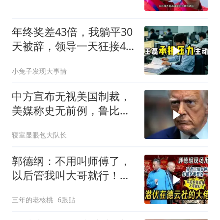
年终奖差43倍，我躺平30
天被辞，领导一天狂接47
个退单电话
小兔子发现大事情
中方宣布无视美国制裁，
美媒称史无前例，鲁比
奥：或追加二次制裁
寝室显眼包大队长
郭德纲：不用叫师傅了，
以后管我叫大哥就行！孔
云龙一战惊呆老郭
三年的老核桃
6跟贴