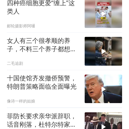
四种癌细胞更爱“缠上”这
类人
邮轮摄影师阿嗵
女人有三个很孝顺的养
子，不料三个养子都想害
她！
二毛追剧
十国使馆齐发撤侨预警，
特朗普策略面临全面曝光
像诗一样的姑娘
菲防长要求亲华派辞职，
话音刚落，杜特尔特家族