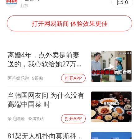
台湾海峡南口北上船舶实施交通管制
0
山东
向鹏0-3不敌张本智和
打开网易新闻 体验效果更佳
四川宜宾地震网友称睡觉被摇醒
DeepSeek投资宇树科技意味什么
今日立秋你咬秋了吗
离婚4年，点外卖是前妻
公司“上四休三”但要降薪1000元
送的，我心软给她27万，
东方之约 相约未来
次日她带龙凤胎上门
阿芒娱乐说
9跟贴
打开APP
当韩国网友问 为什么没有
高端中国菜 时
呆毛隆隆
480跟贴
打开APP
81架无人机扑向莫斯科，