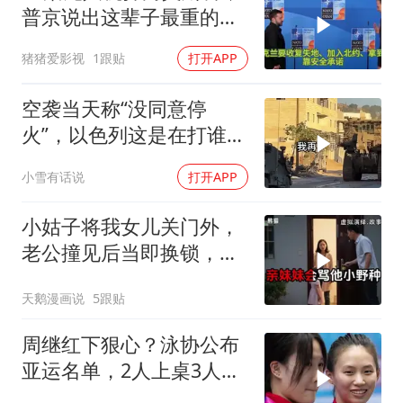
普京说出这辈子最重的一
句话
猪猪爱影视
1跟贴
打开APP
空袭当天称“没同意停
火”，以色列这是在打谁的
脸
小雪有话说
打开APP
小姑子将我女儿关门外，
老公撞见后当即换锁，将
她行李扔门外
天鹅漫画说
5跟贴
周继红下狠心？泳协公布
亚运名单，2人上桌3人下
桌，全红婵