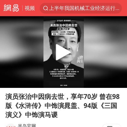
视频
上半年我国机械工业经济运行稳中有进
国防部回应日本试射“战斧”导弹
泰国枪击案凶手先杀祖父母后行凶
A股三大股指收涨
台风“白海豚”体型变大！环流面积接近13个浙江那么大
泰国校园枪击案死亡人数升至7人
江苏发布台风蓝色预警
00:00
00:10
宇树科技中一签需缴款7.54万元
Play
Ent
full
“立秋的第一杯奶茶”又爆单了
演员张治中因病去世，享年70岁 曾在98
版《水浒传》中饰演晁盖、94版《三国
中国军队坚决反制任何闹海图谋
演义》中饰演马谡
女子开一天一夜空调后二氧化碳中毒
半岛官网