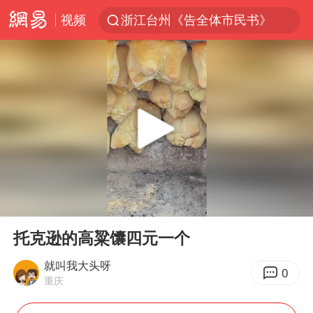
视频
浙江台州《告全体市民书》
伊斯兰版北约来了吗
中国父女泰国骑摩托车坠崖1死1伤
网约车司机充电时猝死保险拒赔
美国最大水库水位降至有记录以来最低
陕西柞水泥石流已致2死 仍有1人失联
店主称换“青海拉面”招牌后生意更好
00:00
00:28
多所高校取消艺考
Play
Ent
full
泰国初中生饮弹自尽前开了26枪
托克逊的高粱馕四元一个
22岁女生独闯南太行失联12天
就叫我大头呀
0
重庆
上半年国内居民出游人次34.63亿