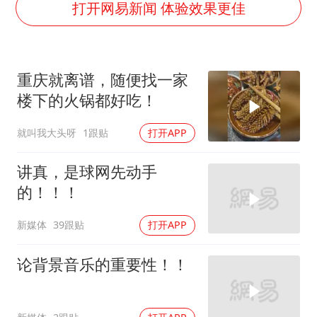
万岁山接盘烂尾恒大文旅城
打开网易新闻 体验效果更佳
张本智和：零封向鹏不意外
薛之谦杭州站演唱会取消
重庆就离谱，随便找一家
习近平心系体育强国建设
楼下的火锅都好吃！
就叫我大头呀
1跟贴
打开APP
讲真，是球网先动手
的！！！
新媒体
39跟贴
打开APP
论背景音乐的重要性！！