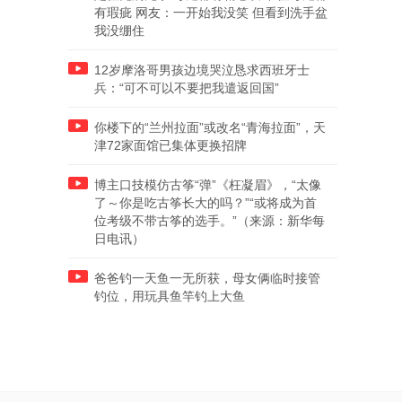
有瑕疵 网友：一开始我没笑 但看到洗手盆
我没绷住
12岁摩洛哥男孩边境哭泣恳求西班牙士
兵：“可不可以不要把我遣返回国”
你楼下的“兰州拉面”或改名“青海拉面”，天
津72家面馆已集体更换招牌
博主口技模仿古筝“弹”《枉凝眉》，“太像
了～你是吃古筝长大的吗？”“或将成为首
位考级不带古筝的选手。”（来源：新华每
日电讯）
爸爸钓一天鱼一无所获，母女俩临时接管
钓位，用玩具鱼竿钓上大鱼