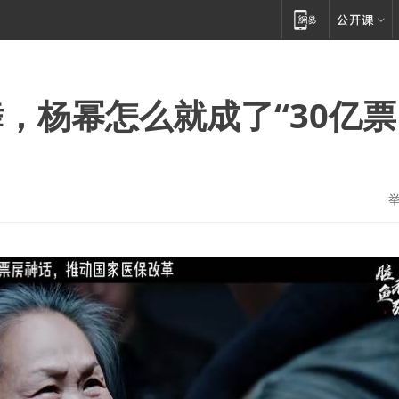
，杨幂怎么就成了“30亿票