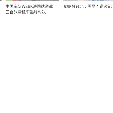
中国车队WSBK法国站激战，
食蛇雕败北，黑曼巴逆袭记
三台张雪机车巅峰对决