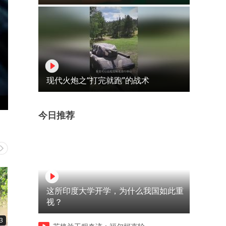
现代火炮之“打完就跑”的战术
今日推荐
这所印度大学开学，为什么我国如此重
视？
3
07:08
00:42