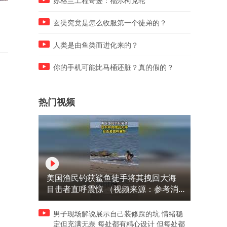
苏格兰工程奇迹：福尔柯克轮
秦陵揭秘：科技瑰宝震撼，领
王菲40亿身家启示：谢家遗
先世界千年
争斗，自立更生最豪迈
玄奘究竟是怎么收服第一个徒弟的？
人类是由鱼类而进化来的？
你的手机可能比马桶还脏？真的假的？
热门视频
美国渔民钓获鲨鱼徒手将其拽回大海
目击者直呼震惊 （视频来源：参考消
息）
男子现场解说展示自己装修踩的坑 情绪稳
定但充满无奈 每处都有精心设计 但每处都