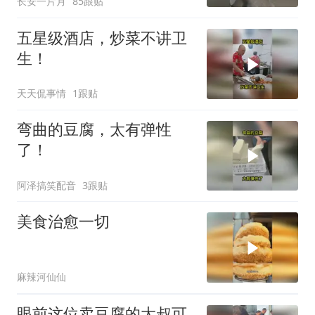
长安一片月
85跟贴
五星级酒店，炒菜不讲卫
生！
天天侃事情
1跟贴
弯曲的豆腐，太有弹性
了！
阿泽搞笑配音
3跟贴
美食治愈一切
麻辣河仙仙
眼前这位卖豆腐的大叔可