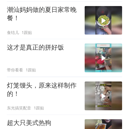
潮汕妈妈做的夏日家常晚
餐！
食结儿
1跟贴
这才是真正的拼好饭
带你看看
1跟贴
灯笼馒头，原来这样制作
的！
东光搞笑配音
1跟贴
超大只美式热狗