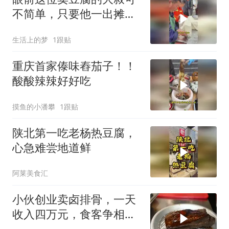
不简单，只要他一出摊，
就立刻排起了长队
生活上的梦
1跟贴
重庆首家傣味舂茄子！！
酸酸辣辣好好吃
摸鱼的小潘攀
1跟贴
陕北第一吃老杨热豆腐，
心急难尝地道鲜
阿莱美食汇
小伙创业卖卤排骨，一天
收入四万元，食客争相排
队购买，赚翻了