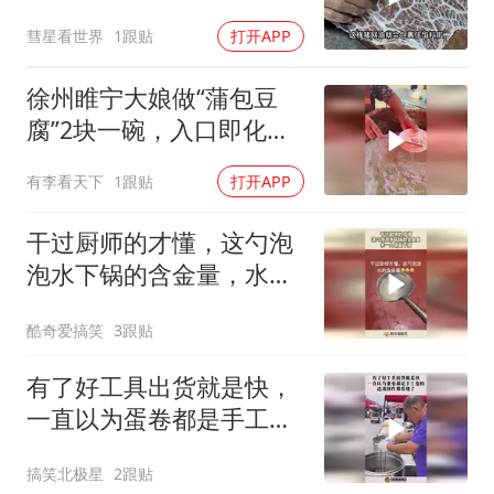
年赚50万买两套房
彗星看世界
1跟贴
打开APP
徐州睢宁大娘做“蒲包豆
腐”2块一碗，入口即化，
味道棒！
有李看天下
1跟贴
打开APP
干过厨师的才懂，这勺泡
泡水下锅的含金量，水一
入锅就下班！
酷奇爱搞笑
3跟贴
有了好工具出货就是快，
一直以为蛋卷都是手工卷
的，这波操作都看傻了！
搞笑北极星
2跟贴