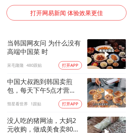
山东一元代青花杯离奇失踪
台湾海峡南口北上船舶实施交通管制
打开网易新闻 体验效果更佳
“新疆阿勒泰八月能滑雪”不实
向鹏0-3不敌张本智和
当韩国网友问 为什么没有
四川宜宾地震网友称睡觉被摇醒
高端中国菜 时
今日立秋你咬秋了吗
呆毛隆隆
480跟贴
打开APP
公司“上四休三”但要降薪1000元
东方之约 相约未来
中国大叔跑到韩国卖煎
包，每天下午5点才营
业，直言月赚5万很满足
彗星看世界
1跟贴
打开APP
没人吃的猪网油，大妈2
元收购，做成美食卖80，