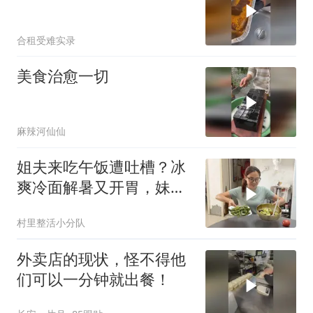
合租受难实录
美食治愈一切
麻辣河仙仙
姐夫来吃午饭遭吐槽？冰
爽冷面解暑又开胃，妹妹
炖豆角被称噩梦！
村里整活小分队
外卖店的现状，怪不得他
们可以一分钟就出餐！