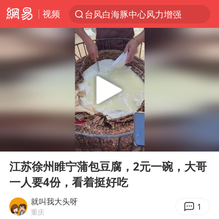
视频
台风白海豚中心风力增强
上半年我国机械工业经济运行稳中有进
我国货物贸易进出口超30万亿元
佛山通报笔试前13被淘汰后5名进体检
国防部回应日本试射“战斧”导弹
广东雷州通报特教老师招聘违规事件
“立秋的第一杯奶茶”又爆单了
00:00
00:11
泰国枪击案凶手先杀祖父母后行凶
Play
Ent
full
宇树科技中一签需缴款7.54万元
江苏徐州睢宁蒲包豆腐，2元一碗，大哥
一人要4份，看着挺好吃
女子开一天一夜空调后二氧化碳中毒
国防部：坚决反制任何闹海挑衅图谋
就叫我大头呀
1
重庆