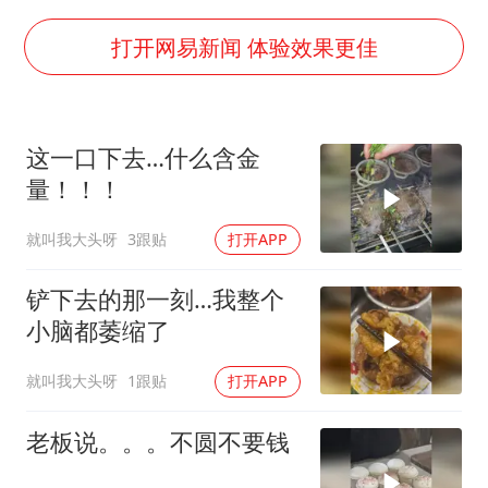
56岁刘奕君跟13岁女儿合跳
三预警齐发 11个省份有大到暴雨
打开网易新闻 体验效果更佳
“还不如不放假”
梅婷12岁女儿百花奖发言
这一口下去…什么含金
从科技创新看开局起步的时与势
量！！！
就叫我大头呀
3跟贴
打开APP
铲下去的那一刻…我整个
小脑都萎缩了
就叫我大头呀
1跟贴
打开APP
老板说。。。不圆不要钱