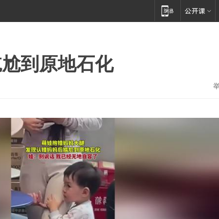
尴尬到原地石化