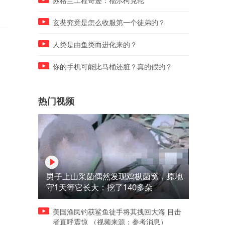
苏格兰工程奇迹：福尔柯克轮
下的单
玄奘究竟是怎么收服第一个徒弟的？
人类是由鱼类而进化来的？
你的手机可能比马桶还脏？真的假的？
热门视频
男子上山采菌偶然发现鸡枞菌窝，原地
守1天等它长大：挖了140多朵
美国渔民钓获鲨鱼徒手将其拽回大海 目击
者直呼震惊 （视频来源：参考消息）