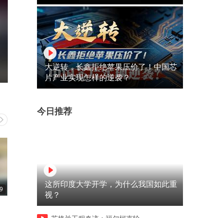
大逆转，长鑫拒绝苹果压价了！中国芯
片产业实现怎样的逆袭？
今日推荐
这所印度大学开学，为什么我国如此重
9
00:11
00:40
视？
徐良偷偷给外卖小哥送电瓶
湖南跑者北极点马拉松夺冠
车，小哥：送之前没说，直接
旧装参赛、吃泡面、取冰补