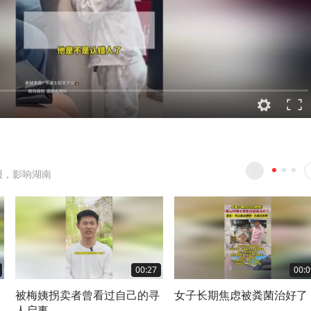
报，影响湖南
00:27
00:0
被梅姨拐卖者曾看过自己的寻
女子长期焦虑被粪菌治好了
人启事