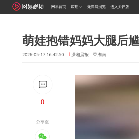
网易首页
应用
无障碍浏览
进入关怀版
萌娃抱错妈妈大腿后
2026-05-17 16:42:50
潇湘晨报
湖南
0
分享至