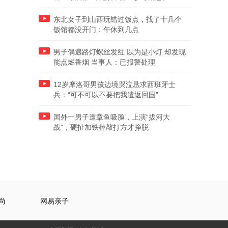
东北女子到山西玩错过饭点，找了十几个
饭馆都没开门：午休到几点
男子偶遇路灯螺丝发红 以为是小灯 却发现
能点燃香烟 当事人：已报警处理
12岁摩洛哥男孩边境哭泣恳求西班牙士
兵：“可不可以不要把我遣返回国”
国外一男子遭章鱼吸脸，上演“拔河大
战”，硬扯加铁棒敲打方才挣脱
尚
网易亲子