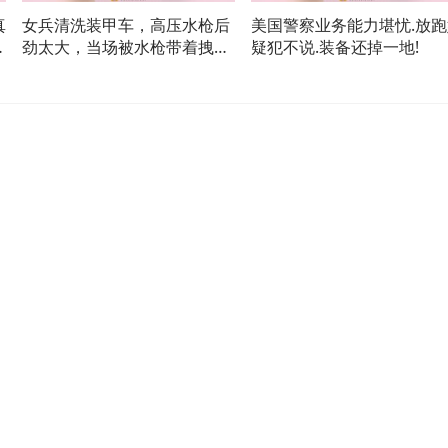
真
女兵清洗装甲车，高压水枪后
美国警察业务能力堪忧.放跑
劲太大，当场被水枪带着拽出
疑犯不说.装备还掉一地!
去！