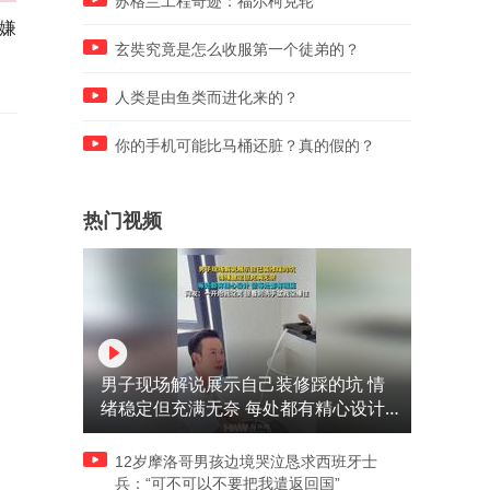
苏格兰工程奇迹：福尔柯克轮
嫌
老爷爷一看就是捕鱼行家，只
国外老奶奶亲手抓贼，看这
用一瓶神奇饮料，就直接钓上
女生的穿搭，估计偷过中国
玄奘究竟是怎么收服第一个徒弟的？
大鱼！
的箱子！
人类是由鱼类而进化来的？
你的手机可能比马桶还脏？真的假的？
热门视频
男子现场解说展示自己装修踩的坑 情
绪稳定但充满无奈 每处都有精心设计
但每处都有瑕疵 网友：一开始我没笑
但看到洗手盆我没绷住
12岁摩洛哥男孩边境哭泣恳求西班牙士
兵：“可不可以不要把我遣返回国”