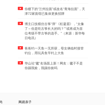
你楼下的“兰州拉面”或改名“青海拉面”，天
津72家面馆已集体更换招牌
博主口技模仿古筝“弹”《枉凝眉》，“太像
了～你是吃古筝长大的吗？”“或将成为首
位考级不带古筝的选手。”（来源：新华每
日电讯）
爸爸钓一天鱼一无所获，母女俩临时接管
钓位，用玩具鱼竿钓上大鱼
华山论“毽”名场面上新！网友：毽子不是
你踢我捡，我踢你捡吗
尚
网易亲子