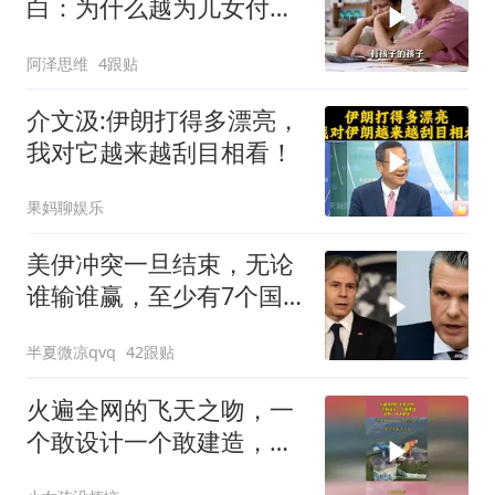
白：为什么越为儿女付
出，晚年越煎熬？
阿泽思维
4跟贴
介文汲:伊朗打得多漂亮，
我对它越来越刮目相看！
果妈聊娱乐
美伊冲突一旦结束，无论
谁输谁赢，至少有7个国
家，恐有亡国之忧
半夏微凉qvq
42跟贴
火遍全网的飞天之吻，一
个敢设计一个敢建造，还
有一伙人敢坐！