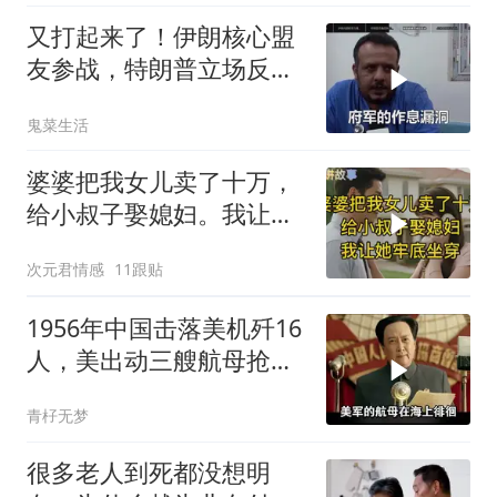
又打起来了！伊朗核心盟
友参战，特朗普立场反
转，英法德俄选边站
鬼菜生活
婆婆把我女儿卖了十万，
给小叔子娶媳妇。我让她
牢底坐穿！
次元君情感
11跟贴
1956年中国击落美机歼16
人，美出动三艘航母抢尸
体
青杍无梦
很多老人到死都没想明