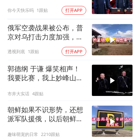
声太搞笑了
你今天快乐吗
1跟贴
打开APP
俄军空袭战果被公布，普
京对乌打击力度加强，泽
连斯基难有作为
透视到底
1跟贴
打开APP
郭德纲 于谦 爆笑相声！
我要比赛，我上妙峰山干
嘛去？你去拜一拜冠军老
市井大实话
4跟贴
祖庙
朝鲜如果不识形势，还想
派军队援俄，以后朝鲜如
果有把柄被乌克兰
趣味萌宠的日常
2210跟贴