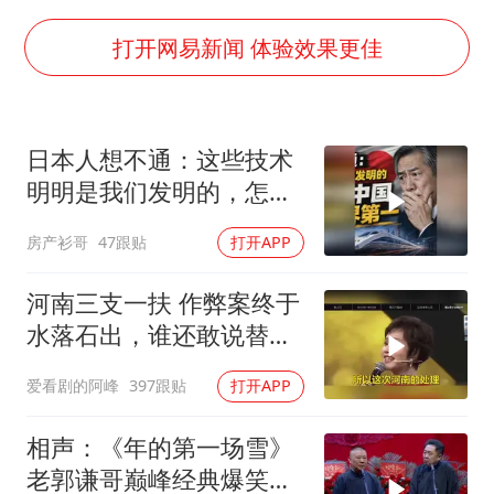
5万小车卖不动 微型代步车集体遇冷
湖北启动重大气象灾害三级应急响应
打开网易新闻 体验效果更佳
白海豚路径图
周星驰妈妈现身香港首映礼
日本人想不通：这些技术
56岁刘奕君跟13岁女儿合跳
明明是我们发明的，怎么
大疆错失宇树
全被中方做成了世界第一
房产衫哥
47跟贴
打开APP
从科技创新看开局起步的时与势
河南三支一扶 作弊案终于
水落石出，谁还敢说替罪
羊老套路还好使
爱看剧的阿峰
397跟贴
打开APP
相声：《年的第一场雪》
老郭谦哥巅峰经典爆笑相