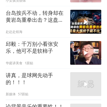
小女孩没烦恼
台岛按兵不动，转身却在
黄岩岛重拳出击？这盘大
棋终于藏不住了
赴赴赴焰海
邱毅：千万别小看张安
乐，他可不是软柿子
华庭讲美食
1跟贴
讲真，是球网先动手
的！！！
新媒体
57跟贴
论背景音乐的重要性！！