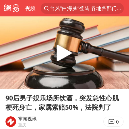
视频
台风“白海豚”登陆 各地各部门全力应对
部分银行上调存款利率
小沈阳加盟《披荆斩棘》
新疆生产建设兵团生态环境局原局长被查
朱一龙的鼻子怎么了
上海暴雨已致多处积水
三预警齐发 11个省份有大到暴雨
00:00
00:44
上海地铁4条线路全线停运
Play
Ent
full
上海鼓励居家办公
90后男子娱乐场所饮酒，突发急性心肌
梗死身亡，家属索赔50%，法院判了
4.2平卫生间补漏注胶花1.55万
国乒连续两站无缘冠军
掌闻视讯
0
重庆