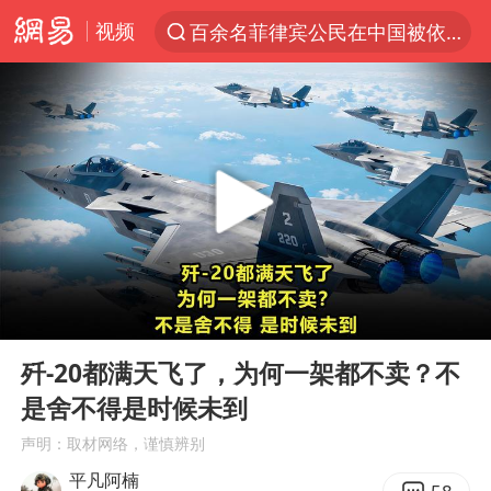
视频
百余名菲律宾公民在中国被依法处理
7月份居民消费价格指数保持温和上涨
重大涉诈逃犯檀某落网
外交部：藏南地区是中国领土
百花奖完整获奖名单公布
哥伦比亚强震已致超20人死亡
独闯南太行失联女子遗体已找到
00:00
04:21
哥伦比亚发生7.5级地震
Play
Ent
full
台湾不是国家不存在“国格”
歼-20都满天飞了，为何一架都不卖？不
是舍不得是时候未到
伊朗最高领袖将任命数名高级指挥官
声明：取材网络，谨慎辨别
广岛长崎的昨天未必不会是日本的明天
平凡阿楠