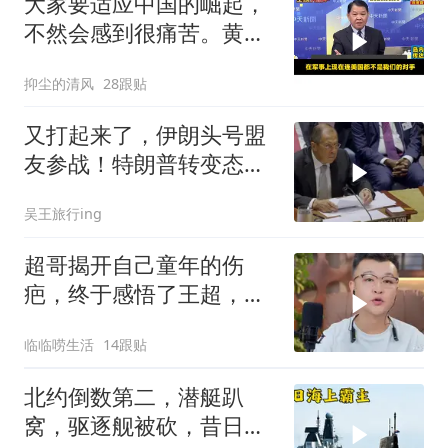
大家要适应中国的崛起，
不然会感到很痛苦。黄征
辉与马教授观察
抑尘的清风
28跟贴
又打起来了，伊朗头号盟
友参战！特朗普转变态
度，英法德俄选边站
吴王旅行ing
超哥揭开自己童年的伤
疤，终于感悟了王超，他
决定接妈妈回来养老
临临唠生活
14跟贴
北约倒数第二，潜艇趴
窝，驱逐舰被砍，昔日的