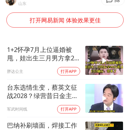
高铁双人座被免票儿童挤成3人座
58
山东
男子攒206小时加班调休被拒获赔1.6万
打开网易新闻 体验效果更佳
中方：奉劝美方解除对古巴制裁封锁
警惕！我国境内发现多起“Sorry”勒索病毒攻击事件
公安部通报：抓获犯罪嫌疑人8200余名
1+2怀孕7月上位逼婚被
上海将苏州河水强排至黄浦江
甩，娃出生三月男方拿20
万抢人，官官痛斥
我国民营企业创新动能持续增强
胖达公主
打开APP
真理之光，何以能照亮复兴之路？
台东选情生变，蔡英文征
战2028？绿营昔日金主：
赖清德已孤立无援
军武时间线
打开APP
巴纳补刷墙面，焊接工作