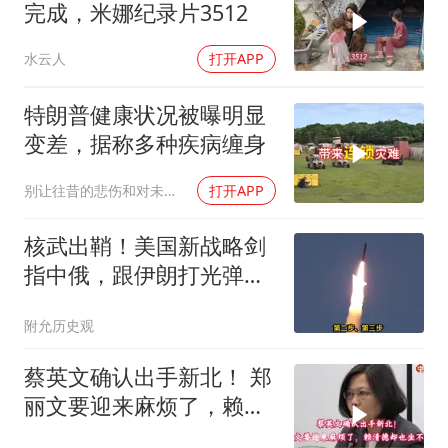
完成，米娜纪录片3512
水云人
打开APP
特朗普健康状况被曝明显
变差，据称多种疾病缠身
别让往昔的悲伤和对未来的恐惧
打开APP
核武出鞘！美国新战略剑
指中俄，跟伊朗打光弹
药，拿什么威慑世界
附允历史观
蔡英文确认出手新北！ 郑
丽文要迎来麻烦了，赖清
德却也坐不住了