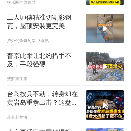
娱乐圈的笔娱君
工人师傅精准切割彩钢
瓦，屋顶安装更完美
户外钓鱼哥阿旱
3跟贴
普京此举让北约措手不
及，手段强硬
残梦重生来
台岛按兵不动，转身却在
黄岩岛重拳出击？这盘大
棋终于藏不住了
赴赴赴焰海