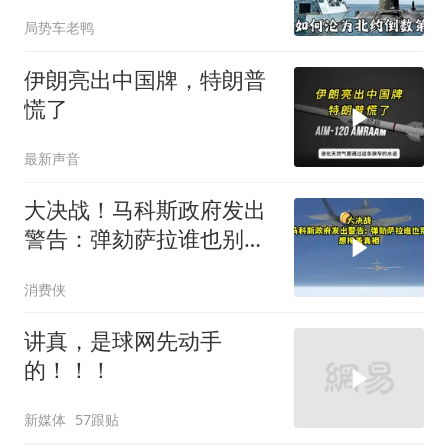
皇家海军怎么了？
局势车老鸭
伊朗亮出中国牌，特朗普
慌了
最新声音
大决战！马科斯政府发出
警告：弹劾萨拉谁也别想
掩盖真相
消费侠
讲真，是球网先动手
的！！！
新媒体
57跟贴