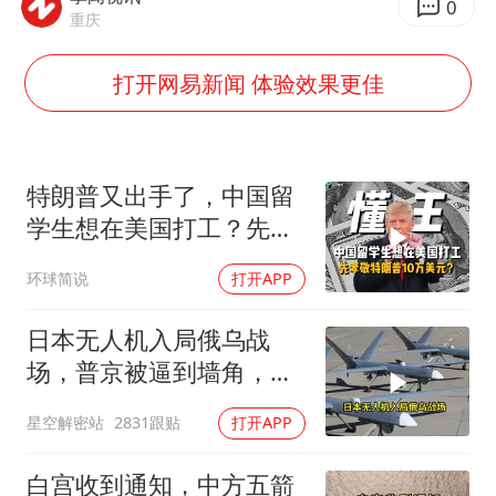
新疆一婚礼线上邀请引热议
0
重庆
《龙餐馆》 冲奖
打开网易新闻 体验效果更佳
国足U17与阿森纳决赛取消 并列冠军
上门女婿出轨女邻居多年被判重婚罪
构建更高水平的全民健身公共服务体系
特朗普又出手了，中国留
韩军前线部队连曝丑闻
学生想在美国打工？先孝
云南一男子胃中取出180颗铁钉
敬他10万美元再说
环球简说
打开APP
奋力开创中国式现代化建设新局面
日本无人机入局俄乌战
场，普京被逼到墙角，这
场仗只剩下死战一条路
星空解密站
2831跟贴
打开APP
白宫收到通知，中方五箭