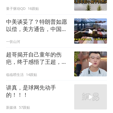
车后，小舅子突
量子驱动QD
16跟贴
中美谈妥了？特朗普如愿
以偿，美方通告，中国增
购48.8万吨大豆
一饮山河
超哥揭开自己童年的伤
疤，终于感悟了王超，他
决定接妈妈回来养老
临临唠生活
14跟贴
讲真，是球网先动手
的！！！
新媒体
57跟贴