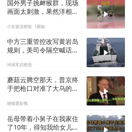
国外男子挑衅猴群，现场
画面太刺激，果然洋相还
得洋人出！
小女孩没烦恼
1跟贴
中方三重管控改写黄岩岛
规则，美司令隔空喊话露
了底牌
环球军武密语
蘑菇云腾空那天，普京终
于把枪口对准了大乌的军
火库
猪猪爱影视
岳母带着小舅子在我家住
了10年，得知我给女儿买