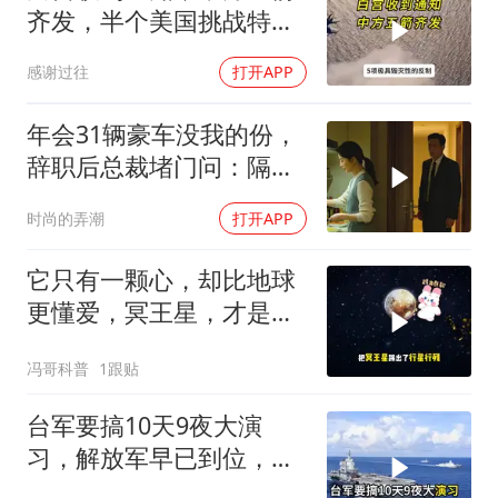
齐发，半个美国挑战特朗
普，中期选举难了
感谢过往
打开APP
年会31辆豪车没我的份，
辞职后总裁堵门问：隔壁
楼你买的？
时尚的弄潮
打开APP
它只有一颗心，却比地球
更懂爱，冥王星，才是太
阳系最孤独的
冯哥科普
1跟贴
台军要搞10天9夜大演
习，解放军早已到位，美
国那套“保台”承诺早就变