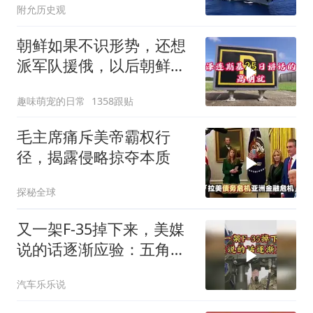
附允历史观
味了
朝鲜如果不识形势，还想
派军队援俄，以后朝鲜如
果有把柄被乌克兰
趣味萌宠的日常
1358跟贴
毛主席痛斥美帝霸权行
径，揭露侵略掠夺本质
探秘全球
又一架F-35掉下来，美媒
说的话逐渐应验：五角大
楼要亏大了
汽车乐乐说