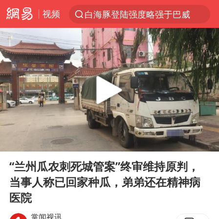
视频
白海豚登陆强度略强于巴威
上半年我国经营主体结构持续优化
《披荆斩棘2026》阵容官宣
杭州机场已取消航班388架次
浙江省委书记：该停下的坚决停下来
中国籍豪华游艇富商之子在泰国被杀
美将每月供乌爱国者拦截导弹
00:00
01:07
白海豚北上或致京津冀暴雨
Play
Ent
full
上海中心千吨“镇楼神器”摆动明显
“兰州瓜农刺死城管案”终审维持原判，
当事人称已回家种瓜，弟弟还在精神病
10余省份将出现强风雨 局地特大暴雨
医院
世界第1特鲁姆普斯诺克中国赛一轮游
掌闻视讯