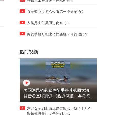
苏格兰工程奇迹：福尔柯克轮
人的一生，就把这两件事整明
给女人的忠告。
白就可以了。
玄奘究竟是怎么收服第一个徒弟的？
人类是由鱼类而进化来的？
你的手机可能比马桶还脏？真的假的？
热门视频
美国渔民钓获鲨鱼徒手将其拽回大海
目击者直呼震惊 （视频来源：参考消
息）
东北女子到山西玩错过饭点，找了十几个
饭馆都没开门：午休到几点