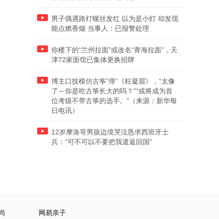
男子偶遇路灯螺丝发红 以为是小灯 却发现
能点燃香烟 当事人：已报警处理
你楼下的“兰州拉面”或改名“青海拉面”，天
津72家面馆已集体更换招牌
博主口技模仿古筝“弹”《枉凝眉》，“太像
了～你是吃古筝长大的吗？”“或将成为首
位考级不带古筝的选手。”（来源：新华每
日电讯）
12岁摩洛哥男孩边境哭泣恳求西班牙士
兵：“可不可以不要把我遣返回国”
尚
网易亲子