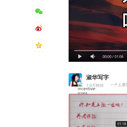
00:00
/
01:06
淑华写字
一个人要
7.0万粉丝
01:18