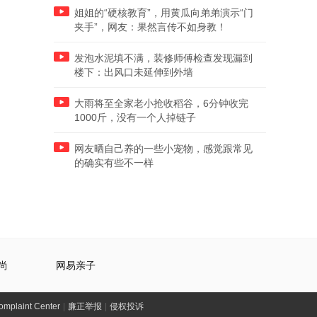
姐姐的“硬核教育”，用黄瓜向弟弟演示“门
夹手”，网友：果然言传不如身教！
发泡水泥填不满，装修师傅检查发现漏到
楼下：出风口未延伸到外墙
大雨将至全家老小抢收稻谷，6分钟收完
1000斤，没有一个人掉链子
网友晒自己养的一些小宠物，感觉跟常见
的确实有些不一样
尚
网易亲子
laint Center
|
廉正举报
|
侵权投诉