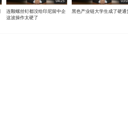
04:25
03:0
判
连颗螺丝钉都没给印尼留中企
黑色产业链大学生成了硬通
这波操作太硬了