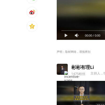
00:00
/
0:00
声明：取材网络，谨慎辨别
彬彬有理Li
主持人，
1475粉丝