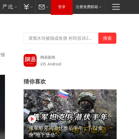
登录
注册免费邮箱
举报
网易新闻
iOS
Android
猜你喜欢
俄军坦克兵潜伏敌后半年，T-72变
身“地下堡垒”