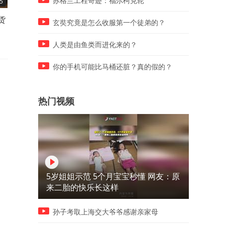
苏格兰工程奇迹：福尔柯克轮
5
04:41
04:52
货
新型诈骗来了
这位老师的话揭开了教育体
玄奘究竟是怎么收服第一个徒弟的？
的本质
人类是由鱼类而进化来的？
你的手机可能比马桶还脏？真的假的？
热门视频
5岁姐姐示范 5个月宝宝秒懂 网友：原
来二胎的快乐长这样
孙子考取上海交大爷爷感谢亲家母