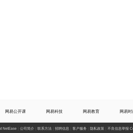
网易公开课
网易科技
网易教育
网易时
t NetEase
|
公司简介
|
联系方法
|
招聘信息
|
客户服务
|
隐私政策
|
不良信息举报 Comp