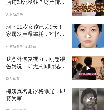
店铺却说没钱？财产转给
妻子装穷
大財新鲜事
河南22岁女孩已丢9天！
家属发声曝噩耗，难怪搜
救犬也闻不到气味
小鑫新鲜事
25跟贴
我意外恢复视力，刚想跟
爸妈说，却无意间听见妹
妹跟爸妈的聊天
刺头体育
梅姨真名谢家梅曝光，即
将受审