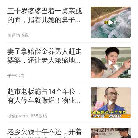
五十岁婆婆当着一桌亲戚
的面，指着儿媳的鼻子骂
了人家亲妈三个字，儿媳
苗苗情感说
当场站起来
妻子拿赔偿金养男人赶走
婆婆，还让老人蜷缩地下
室！张老师怒斥
平平出击
超市老板霸占14个车位，
有人停车就踹烂！物业表
示没人敢管！
段俊piano
865跟贴
老乡欠钱十年不还，开着