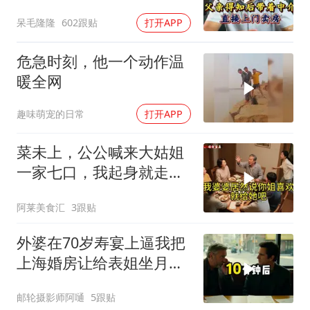
介直接上门卖房
呆毛隆隆
602跟贴
打开APP
危急时刻，他一个动作温
暖全网
趣味萌宠的日常
打开APP
菜未上，公公喊来大姑姐
一家七口，我起身就走，
他怒喊：一万三谁付？
阿莱美食汇
3跟贴
外婆在70岁寿宴上逼我把
上海婚房让给表姐坐月
子，我说行转问舅舅
邮轮摄影师阿嗵
5跟贴