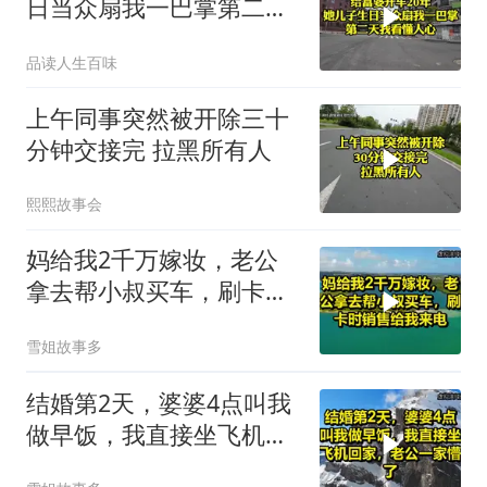
日当众扇我一巴掌第二天
我看懂人心
品读人生百味
上午同事突然被开除三十
分钟交接完 拉黑所有人
熙熙故事会
妈给我2千万嫁妆，老公
拿去帮小叔买车，刷卡时
销售给我来电！
雪姐故事多
结婚第2天，婆婆4点叫我
做早饭，我直接坐飞机回
家，老公一家懵了！