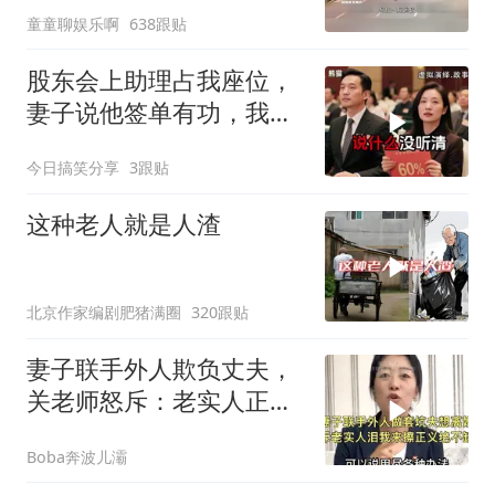
童童聊娱乐啊
638跟贴
股东会上助理占我座位，
妻子说他签单有功，我抛
售60%股份：董事长也让
今日搞笑分享
3跟贴
给他当
这种老人就是人渣
北京作家编剧肥猪满圈
320跟贴
妻子联手外人欺负丈夫，
关老师怒斥：老实人正义
绝不缺席！
Boba奔波儿灞