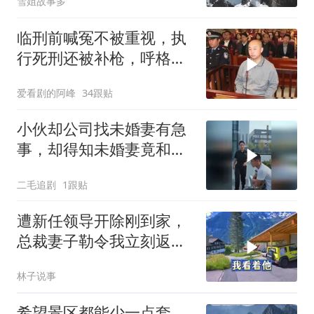
雪姐故事多
临刑前喊冤不被重视，执
行死刑还被补枪，呼格吉
勒图被捕后的62天
爱看剧的阿峰
34跟贴
小伙却公司找未婚妻有急
事，却得知未婚妻竟和别
人订婚！
二毛追剧
1跟贴
遭新任领导开除刚到家，
总裁妻子勒令我立刻返
岗，我直言她无权命令我
林子说事
希望景区都能少一点套