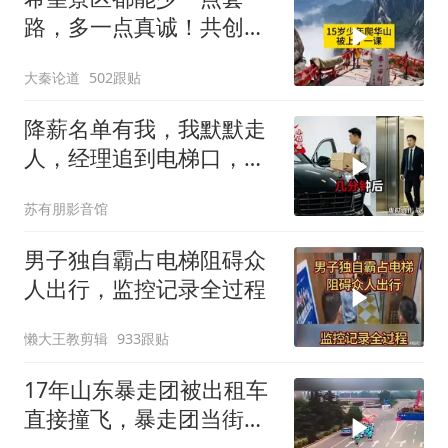
路，多一点真诚！共创良
好旅游环境！
大秦论道
502跟贴
降薪名单有我，我默默走
人，经理追到电梯口，见
我坐上保时捷愣住
苏有朋影音馆
男子独自霸占电梯阻碍众
人出行，监控记录全过程
懒大王教剪辑
933跟贴
17年山东暴走团被出租车
直接撞飞，暴走团当街拦
路为什么如此猖獗