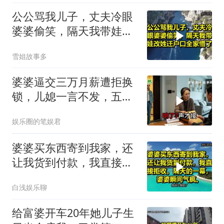
公公骂我儿子，丈夫冷眼
婆婆偷笑，隔天我带娃改
姓迁户口全家懵了！
雪姐故事多
婆婆逼交三万月薪遭拒换
锁，儿媳一言不发，五天
后丈夫收传票
娱乐圈的笔娱君
婆婆买东西寄到我家，还
让我货到付款，我直接拒
收。隔天的一幕，婆婆瞬
白浅娱乐聊
间气疯
给富婆开车20年她儿子生