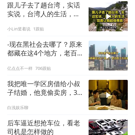
跟儿子去了趟台湾，实话
实说，台湾人的生活，简
直让我超级羡慕
小Lin竖着说
1跟贴
-现在黑社会去哪了？原来
都藏在这4个地方，老百
姓干万别惹
亿点点不一样
706跟贴
我把唯一学区房借给小叔
子结婚，他竟偷卖房，3
天后夫妻被刑拘
白浅娱乐聊
后车逼近想抢车位，看老
司机是怎样做的