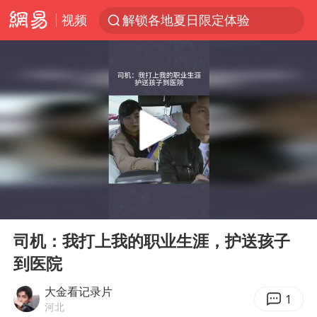
视频
解锁各地夏日限定体验
金饰克价一夜涨回1300元
河南重大刑事案嫌疑人落网
峰哥 汪海林
西湖突现狂风暴雨 游客瞬间被浇透
富婆带资进组给自己硬加60多场吻戏
视频丨中国东方电气集团原党组副书记、董事宋致远被查
00:00
08:12
梁家辉：到内地拍戏不是北上是回归
Play
Ent
full
白海豚将正面袭击贯穿浙江
司机：我打上我的职业生涯，护送孩子
到医院
酒店回应车内过夜被收150元
“不怕六爷挂得多 就怕六爷挂一颗”
大金看记录片
1
河北