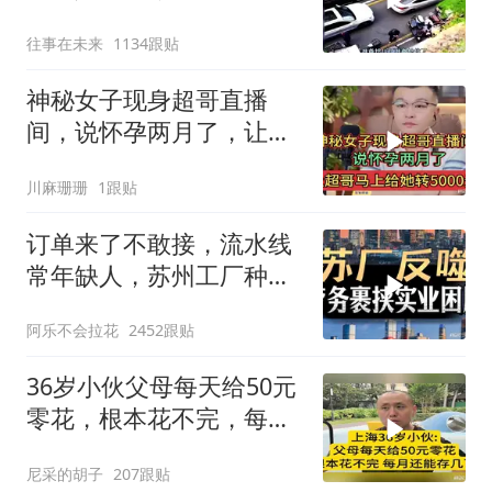
往事在未来
1134跟贴
神秘女子现身超哥直播
间，说怀孕两月了，让超
哥马上给她转5000元
川麻珊珊
1跟贴
订单来了不敢接，流水线
常年缺人，苏州工厂种下
的因，如今尝到苦
阿乐不会拉花
2452跟贴
36岁小伙父母每天给50元
零花，根本花不完，每月
还能存几百
尼采的胡子
207跟贴