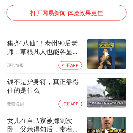
牛津大学一纸声明甩不了锅
新疆景区自驾服务费改为按车收费
打开网易新闻 体验效果更佳
网传《披荆斩棘2026》名单
女主硬加吻戏短剧已下架
集齐“八仙”！泰州90后老
浙江台州《告全体市民书》
师：草根凡人也能各显神
香港宏福苑火灾或由烟头引起
通，每个人都有自己的高
现代快报
打开APP
光时刻
人民的健康、体质、幸福一脉相承
钱不是护身符，真正靠得
住的是什么
蓝猫说剧
打开APP
女儿在自己家被挪到次
卧，父亲得知后，带着中