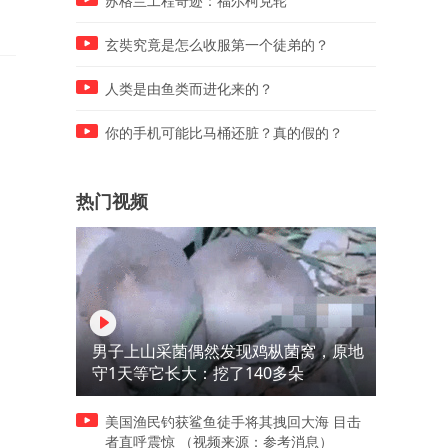
苏格兰工程奇迹：福尔柯克轮
玄奘究竟是怎么收服第一个徒弟的？
人类是由鱼类而进化来的？
你的手机可能比马桶还脏？真的假的？
热门视频
男子上山采菌偶然发现鸡枞菌窝，原地
守1天等它长大：挖了140多朵
美国渔民钓获鲨鱼徒手将其拽回大海 目击
者直呼震惊 （视频来源：参考消息）