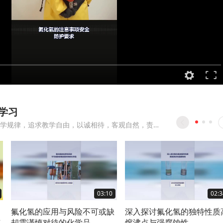
学习
遵循教育教学规律，追求教学自由，以诚相待，客观自然，责任担当，提高进步
03:10
02:3
日
氟化氢的应用与风险不可或缺
深入探讨氟化氢的独特性质
点
却需谨慎对待的化学品
熔沸点与强腐蚀性