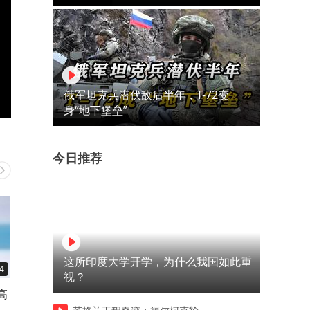
俄军坦克兵潜伏敌后半年，T-72变
身“地下堡垒”
今日推荐
这所印度大学开学，为什么我国如此重
4
02:38
02:50
视？
高
平衡的艺术：解读氯化钠在健
食盐的科学使用：健康、环
康与工业中的关键作用
与未来发展趋势的全面解析