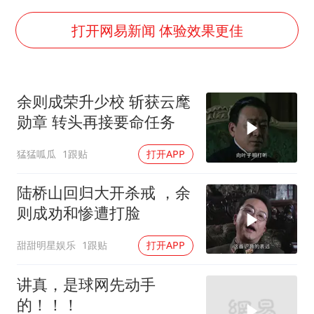
2025年小学教师减少13.19万
王艺迪无缘横滨赛决赛
打开网易新闻 体验效果更佳
泰国：高度重视中国游客旅游体验
于东来直播和胖东来核心团队开会
余则成荣升少校 斩获云麾
上海大部迎大暴雨
勋章 转头再接要命任务
《龙餐馆》 冲奖
猛猛呱瓜
1跟贴
打开APP
蒯曼挺进WTT横滨冠军赛女单四强
构建更高水平的全民健身公共服务体系
陆桥山回归大开杀戒 ，余
则成劝和惨遭打脸
甜甜明星娱乐
1跟贴
打开APP
讲真，是球网先动手
的！！！