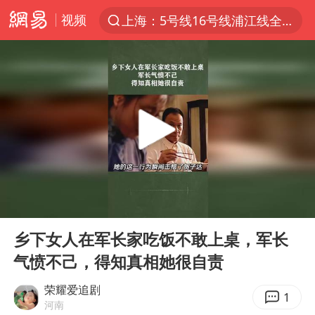
视频
上海：5号线16号线浦江线全线停运
上半年我国经营主体结构持续优化
上海有出现龙卷潜势
上海全域长途客运班次全部停运
今日15时起福州地铁高架区段停运
白海豚逼近浙闽沿海
1枚就能让航母瘫痪 轰-6J实力有多强
00:00
00:58
王艺迪2-4不敌张本美和止步4强
Play
Ent
full
国足U17与阿森纳决赛取消 并列冠军
乡下女人在军长家吃饭不敢上桌，军长
气愤不己，得知真相她很自责
上门女婿出轨女邻居多年被判重婚罪
王传君 《披荆斩棘》
荣耀爱追剧
1
河南