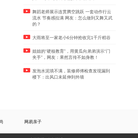
舞蹈老师展示连贯腾空跳跃 一套动作行云
流水 节奏感拉满 网友：怎么做到又舞又武
的？
大雨将至一家老小6分钟抢收完1千斤稻谷
姐姐的“硬核教育”，用黄瓜向弟弟演示“门
夹手”，网友：果然言传不如身教！
发泡水泥填不满，装修师傅检查发现漏到
楼下：出风口未延伸到外墙
尚
网易亲子