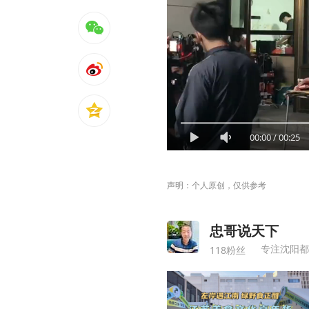
00:00
/
00:25
声明：个人原创，仅供参考
忠哥说天下
专注沈阳都
118粉丝