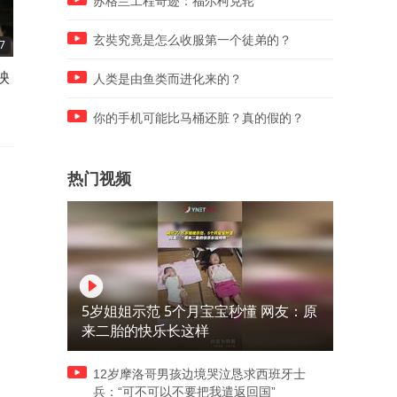
苏格兰工程奇迹：福尔柯克轮
玄奘究竟是怎么收服第一个徒弟的？
7
01:59
00:25
映
关东风情，好戏不停！沈阳棋
山河为伴，这便是沈阳独有
人类是由鱼类而进化来的？
盘山「东北有戏」即将盛大启
安心与浪漫！
幕！
你的手机可能比马桶还脏？真的假的？
热门视频
5岁姐姐示范 5个月宝宝秒懂 网友：原
来二胎的快乐长这样
12岁摩洛哥男孩边境哭泣恳求西班牙士
兵：“可不可以不要把我遣返回国”