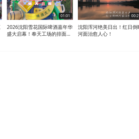
01:01
00:2
江
2026沈阳雪花国际啤酒嘉年华
沈阳浑河绝美日出！红日倒
盛大启幕！奉天工场的排面来
河面治愈人心！
了！